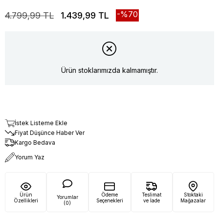
70
4.799,99 TL
1.439,99 TL
Ürün stoklarımızda kalmamıştır.
İstek Listeme Ekle
Fiyat Düşünce Haber Ver
Kargo Bedava
Yorum Yaz
Ürün
Ödeme
Teslimat
Stoktaki
Yorumlar
Özellikleri
Seçenekleri
ve İade
Mağazalar
(0)