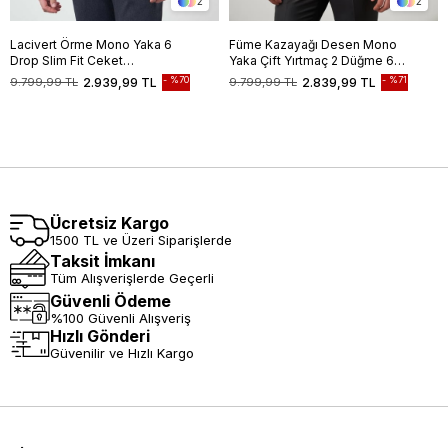
2
2
Lacivert Örme Mono Yaka 6
Füme Kazayağı Desen Mono
Drop Slim Fit Ceket
Yaka Çift Yırtmaç 2 Düğme 6
1002245151
Drop Slim Fit Classic Ceket
%70
%71
9.799,99 TL
2.939,99 TL
9.799,99 TL
2.839,99 TL
1002245106
Ücretsiz Kargo
1500 TL ve Üzeri Siparişlerde
Taksit İmkanı
Tüm Alışverişlerde Geçerli
Güvenli Ödeme
%100 Güvenli Alışveriş
Hızlı Gönderi
Güvenilir ve Hızlı Kargo