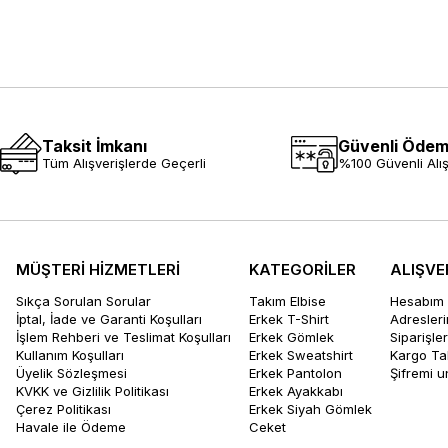
Taksit İmkanı
Güvenli Öde
Tüm Alışverişlerde Geçerli
%100 Güvenli Alış
MÜŞTERİ HİZMETLERİ
KATEGORİLER
ALIŞVE
Sıkça Sorulan Sorular
Takım Elbise
Hesabım
İptal, İade ve Garanti Koşulları
Erkek T-Shirt
Adresler
İşlem Rehberi ve Teslimat Koşulları
Erkek Gömlek
Siparişle
Kullanım Koşulları
Erkek Sweatshirt
Kargo Ta
Üyelik Sözleşmesi
Erkek Pantolon
Şifremi 
KVKK ve Gizlilik Politikası
Erkek Ayakkabı
Çerez Politikası
Erkek Siyah Gömlek
Havale ile Ödeme
Ceket