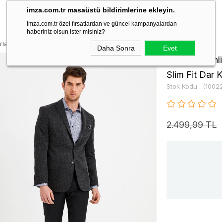
imza.com.tr masaüstü bildirimlerine ekleyin.
imza.com.tr özel fırsatlardan ve güncel kampanyalardan
haberiniz olsun ister misiniz?
rlangıç Yaka Yarım Astar 6 Drop Slim Fit Dar Kesim Ceket 1002220152
Daha Sonra
Evet
Siyah Desenli
Slim Fit Dar
Stok Kodu
(1002
2.499,99 TL