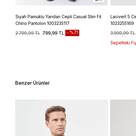
Siyah Pamuklu Yandan Cepli Casual Slim Fit
Lacivert 5 C
Chino Pantolon 1003235117
1023255169
%71
2.799,99 TL
799,99 TL
3.999,99 TL
Sepetteki Fiy
Benzer Ürünler