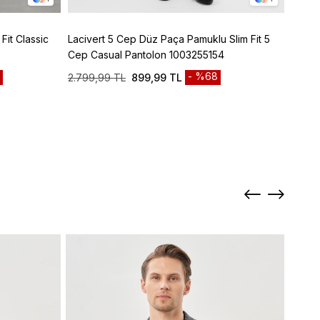
Fit Classic
Lacivert 5 Cep Düz Paça Pamuklu Slim Fit 5
Bej Y
Cep Casual Pantolon 1003255154
1003
%68
2.799,99 TL
899,99 TL
4.799
Sepett