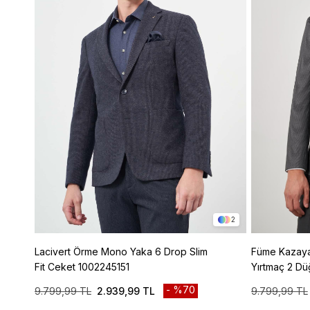
2
Lacivert Örme Mono Yaka 6 Drop Slim
Füme Kazayağı Desen Mono Yaka Çift
Fit Ceket 1002245151
Yırtmaç 2 Dü
Ceket 10022
%70
9.799,99 TL
2.939,99 TL
9.799,99 TL