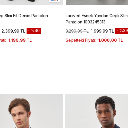
ep Slim Fit Denim Pantolon
Lacivert Esnek Yandan Cepli Slim 
Pantolon 1003245313
%40
%39
2.399,99 TL
3.299,99 TL
1.999,99 TL
atı:
1.199,99 TL
Sepetteki Fiyatı:
1.000,00 TL