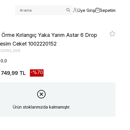
Üye Girişi
Sepetim
 Örme Kırlangıç Yaka Yarım Astar 6 Drop
 Kesim Ceket 1002220152
220152_001)
0.0
70
749,99 TL
Ürün stoklarımızda kalmamıştır.