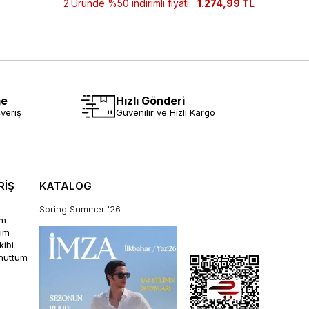
2.Üründe %50 indirimli fiyatı:
1.274,99 TL
2.Ürün
me
Hızlı Gönderi
veriş
Güvenilir ve Hızlı Kargo
RİŞ
KATALOG
Spring Summer '26
im
rim
kibi
unuttum