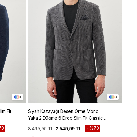
1
3
Siyah Kazayağı Desen Örme Mono
Vizon
Yaka 2 Düğme 6 Drop Slim Fit Classic
Yaka 2
Ceket 1002245166
Ceket
70
%70
8.499,99 TL
2.549,99 TL
8.499