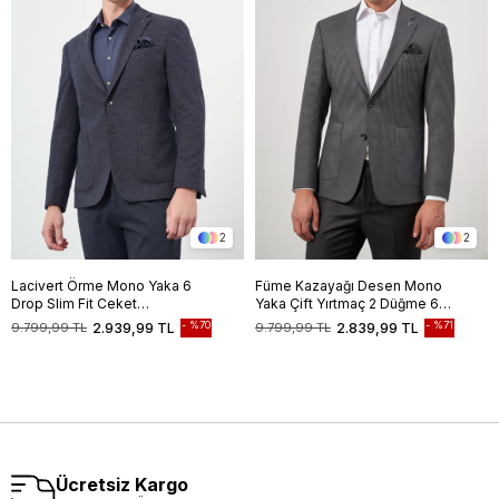
2
2
Lacivert Örme Mono Yaka 6
Füme Kazayağı Desen Mono
Drop Slim Fit Ceket
Yaka Çift Yırtmaç 2 Düğme 6
1002245151
Drop Slim Fit Classic Ceket
%70
%71
9.799,99 TL
2.939,99 TL
9.799,99 TL
2.839,99 TL
1002245106
Ücretsiz Kargo