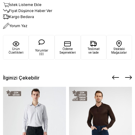
İstek Listeme Ekle
Fiyat Düşünce Haber Ver
Kargo Bedava
Yorum Yaz
Ürün
Ödeme
Teslimat
Stoktaki
Yorumlar
Özellikleri
Seçenekleri
ve İade
Mağazalar
(0)
İlginizi Çekebilir