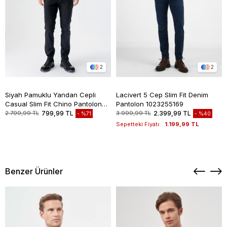
2
2
Siyah Pamuklu Yandan Cepli
Lacivert 5 Cep Slim Fit Denim
Casual Slim Fit Chino Pantolon
Pantolon 1023255169
1003235117
2.799,99 TL
799,99 TL
3.999,99 TL
2.399,99 TL
%71
%40
Sepetteki Fiyatı:
1.199,99 TL
Benzer Ürünler