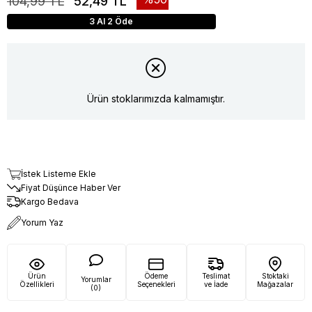
104,99 TL
52,49 TL
3 Al 2 Öde
Ürün stoklarımızda kalmamıştır.
İstek Listeme Ekle
Fiyat Düşünce Haber Ver
Kargo Bedava
Yorum Yaz
Ürün
Ödeme
Teslimat
Stoktaki
Yorumlar
Özellikleri
Seçenekleri
ve İade
Mağazalar
(0)