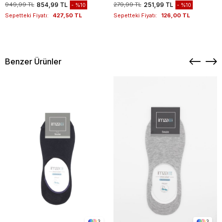
949,99 TL
854,99 TL
279,99 TL
251,99 TL
%10
%10
Sepetteki Fiyatı:
427,50 TL
Sepetteki Fiyatı:
126,00 TL
Benzer Ürünler
3
3