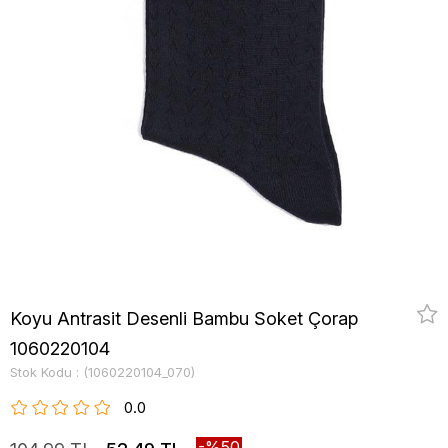
Koyu Antrasit Desenli Bambu Soket Çorap
1060220104
Stok Kodu
(1060220104_070)
0.0
50