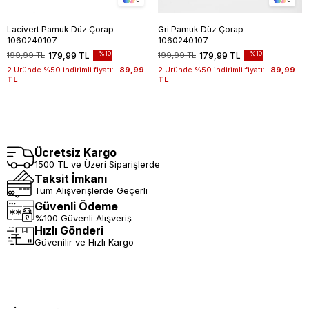
Lacivert Pamuk Düz Çorap
Gri Pamuk Düz Çorap
1060240107
1060240107
%10
%10
199,99 TL
179,99 TL
199,99 TL
179,99 TL
2.Üründe %50 indirimli fiyatı:
89,99
2.Üründe %50 indirimli fiyatı:
89,99
TL
TL
Ücretsiz Kargo
1500 TL ve Üzeri Siparişlerde
Taksit İmkanı
Tüm Alışverişlerde Geçerli
Güvenli Ödeme
%100 Güvenli Alışveriş
Hızlı Gönderi
Güvenilir ve Hızlı Kargo