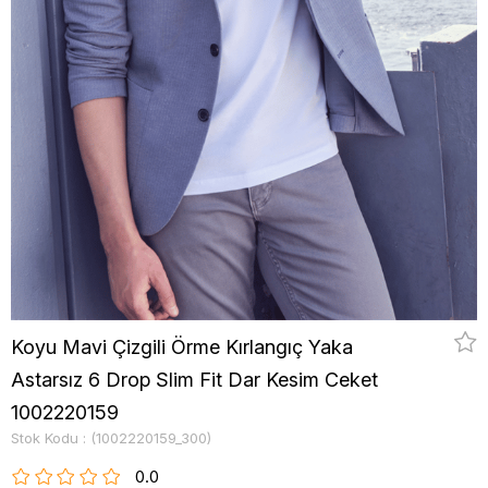
Koyu Mavi Çizgili Örme Kırlangıç Yaka
Astarsız 6 Drop Slim Fit Dar Kesim Ceket
1002220159
Stok Kodu
(1002220159_300)
0.0