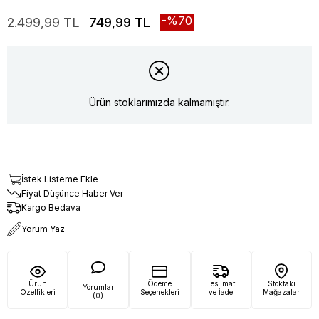
70
2.499,99 TL
749,99 TL
Ürün stoklarımızda kalmamıştır.
İstek Listeme Ekle
Fiyat Düşünce Haber Ver
Kargo Bedava
Yorum Yaz
Ürün
Ödeme
Teslimat
Stoktaki
Yorumlar
Özellikleri
Seçenekleri
ve İade
Mağazalar
(0)