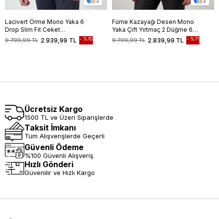
2
2
Lacivert Örme Mono Yaka 6
Füme Kazayağı Desen Mono
Drop Slim Fit Ceket
Yaka Çift Yırtmaç 2 Düğme 6
1002245151
Drop Slim Fit Classic Ceket
%70
%71
9.799,99 TL
2.939,99 TL
9.799,99 TL
2.839,99 TL
1002245106
Ücretsiz Kargo
1500 TL ve Üzeri Siparişlerde
Taksit İmkanı
Tüm Alışverişlerde Geçerli
Güvenli Ödeme
%100 Güvenli Alışveriş
Hızlı Gönderi
Güvenilir ve Hızlı Kargo