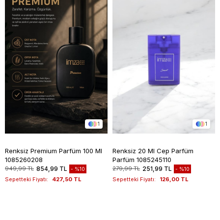
1
1
Renksiz Premium Parfüm 100 Ml
Renksiz 20 Ml Cep Parfüm
1085260208
Parfüm 1085245110
949,99 TL
854,99 TL
279,99 TL
251,99 TL
%10
%10
Sepetteki Fiyatı:
427,50 TL
Sepetteki Fiyatı:
126,00 TL