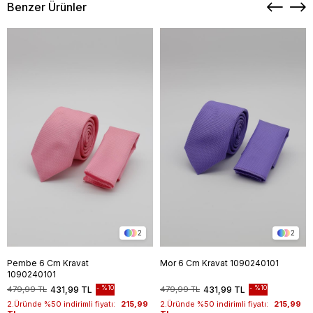
Benzer Ürünler
2
2
Pembe 6 Cm Kravat
Mor 6 Cm Kravat 1090240101
1090240101
%10
%10
479,99 TL
431,99 TL
479,99 TL
431,99 TL
2.Üründe %50 indirimli fiyatı:
215,99
2.Üründe %50 indirimli fiyatı:
215,99