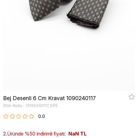
Bej Desenli 6 Cm Kravat 1090240117
Stok Kodu
(1090240117_591)
0.0
2.Üründe %50 indirimli fiyatı:
NaN TL