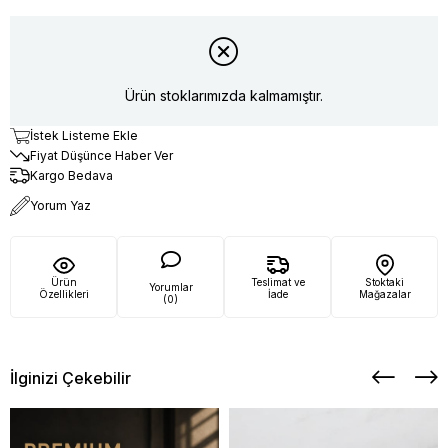
Ürün stoklarımızda kalmamıştır.
İstek Listeme Ekle
Fiyat Düşünce Haber Ver
Kargo Bedava
Yorum Yaz
Ürün
Teslimat ve
Stoktaki
Yorumlar
Özellikleri
İade
Mağazalar
(0)
İlginizi Çekebilir