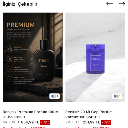
İlginizi Çekebilir
1
1
Renksiz Premium Parfüm 100 Ml
Renksiz 20 Ml Cep Parfüm
1085260208
Parfüm 1085245110
949,99 TL
854,99 TL
279,99 TL
251,99 TL
%10
%10