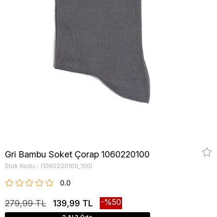
Gri Bambu Soket Çorap 1060220100
Stok Kodu
(1060220100_100)
0.0
50
279,99 TL
139,99 TL