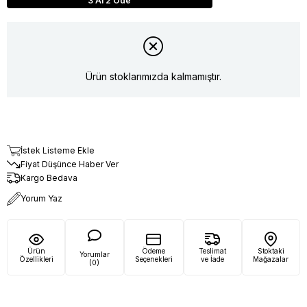
3 Al 2 Öde
Ürün stoklarımızda kalmamıştır.
İstek Listeme Ekle
Fiyat Düşünce Haber Ver
Kargo Bedava
Yorum Yaz
Ürün
Ödeme
Teslimat
Stoktaki
Yorumlar
Özellikleri
Seçenekleri
ve İade
Mağazalar
(0)