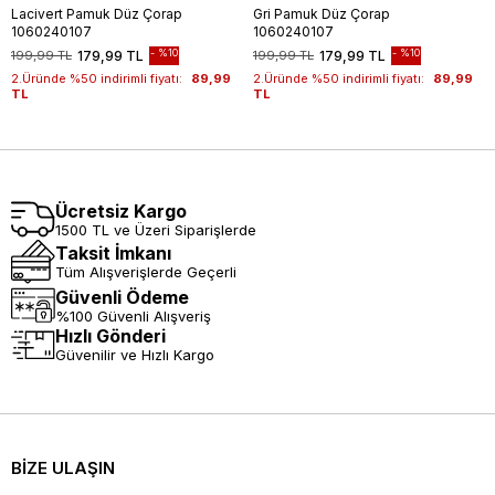
Lacivert Pamuk Düz Çorap
Gri Pamuk Düz Çorap
1060240107
1060240107
%10
%10
199,99 TL
179,99 TL
199,99 TL
179,99 TL
2.Üründe %50 indirimli fiyatı:
89,99
2.Üründe %50 indirimli fiyatı:
89,99
TL
TL
Ücretsiz Kargo
1500 TL ve Üzeri Siparişlerde
Taksit İmkanı
Tüm Alışverişlerde Geçerli
Güvenli Ödeme
%100 Güvenli Alışveriş
Hızlı Gönderi
Güvenilir ve Hızlı Kargo
BİZE ULAŞIN