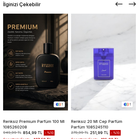
İlginizi Çekebilir
1
1
Renksiz Premium Parfüm 100 Ml
Renksiz 20 Ml Cep Parfüm
1085260208
Parfüm 1085245110
949,99 TL
854,99 TL
279,99 TL
251,99 TL
%10
%10