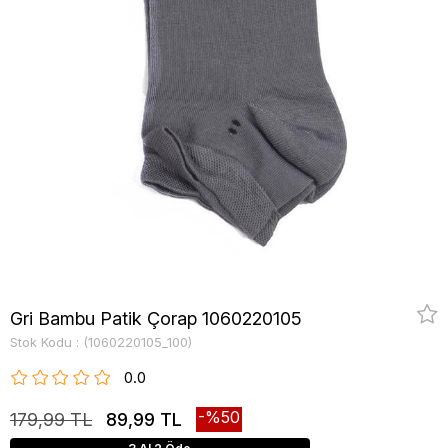
Gri Bambu Patik Çorap 1060220105
Stok Kodu
(1060220105_100)
0.0
50
179,99 TL
89,99 TL