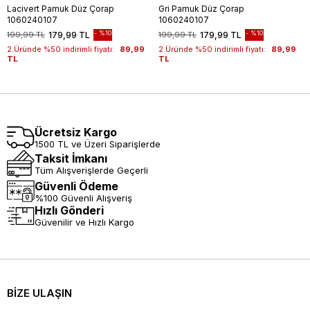
Lacivert Pamuk Düz Çorap
Gri Pamuk Düz Çorap
1060240107
1060240107
%10
%10
199,99 TL
179,99 TL
199,99 TL
179,99 TL
2.Üründe %50 indirimli fiyatı:
89,99
2.Üründe %50 indirimli fiyatı:
89,99
TL
TL
Ücretsiz Kargo
1500 TL ve Üzeri Siparişlerde
Taksit İmkanı
Tüm Alışverişlerde Geçerli
Güvenli Ödeme
%100 Güvenli Alışveriş
Hızlı Gönderi
Güvenilir ve Hızlı Kargo
BİZE ULAŞIN