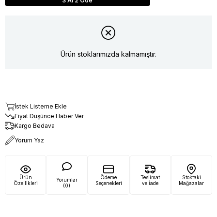
3 Al 2 Öde
Ürün stoklarımızda kalmamıştır.
İstek Listeme Ekle
Fiyat Düşünce Haber Ver
Kargo Bedava
Yorum Yaz
Ürün
Ödeme
Teslimat
Stoktaki
Yorumlar
Özellikleri
Seçenekleri
ve İade
Mağazalar
(0)