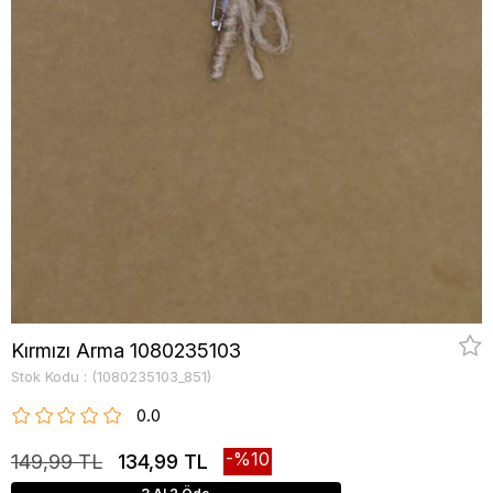
Kırmızı Arma 1080235103
Stok Kodu
(1080235103_851)
0.0
10
149,99 TL
134,99 TL