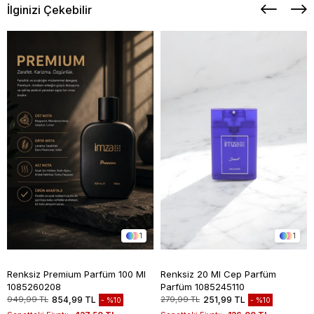
İlginizi Çekebilir
1
1
Renksiz Premium Parfüm 100 Ml
Renksiz 20 Ml Cep Parfüm
1085260208
Parfüm 1085245110
949,99 TL
854,99 TL
279,99 TL
251,99 TL
%10
%10