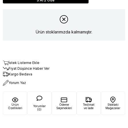
3 Al 2 Öde
Ürün stoklarımızda kalmamıştır.
İstek Listeme Ekle
Fiyat Düşünce Haber Ver
Kargo Bedava
Yorum Yaz
Ürün
Ödeme
Teslimat
Stoktaki
Yorumlar
Özellikleri
Seçenekleri
ve İade
Mağazalar
(0)