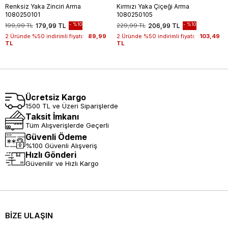
Renksiz Yaka Zinciri Arma
Kırmızı Yaka Çiçeği Arma
1080250101
1080250105
%10
%10
199,99 TL
179,99 TL
229,99 TL
206,99 TL
2.Üründe %50 indirimli fiyatı:
89,99
2.Üründe %50 indirimli fiyatı:
103,49
TL
TL
Ücretsiz Kargo
1500 TL ve Üzeri Siparişlerde
Taksit İmkanı
Tüm Alışverişlerde Geçerli
Güvenli Ödeme
%100 Güvenli Alışveriş
Hızlı Gönderi
Güvenilir ve Hızlı Kargo
BİZE ULAŞIN