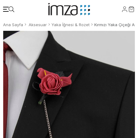
Ana Sayfa
Aksesuar
Yaka İğnesi & Rozet
Kırmızı Yaka Çiçeği A