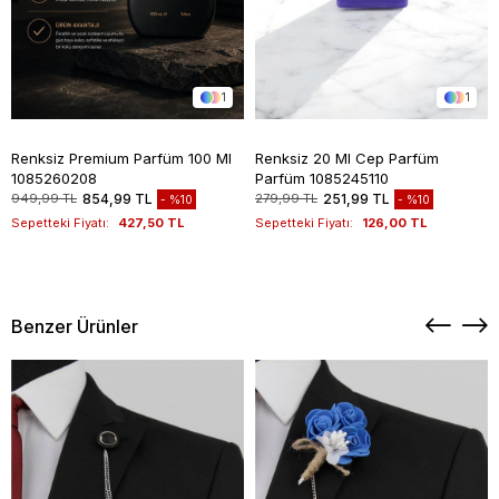
1
1
Renksiz Premium Parfüm 100 Ml
Renksiz 20 Ml Cep Parfüm
1085260208
Parfüm 1085245110
949,99 TL
854,99 TL
279,99 TL
251,99 TL
%10
%10
Sepetteki Fiyatı:
427,50 TL
Sepetteki Fiyatı:
126,00 TL
Benzer Ürünler