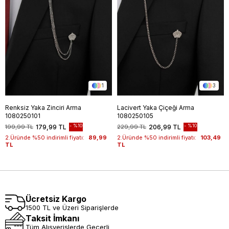
1
3
Renksiz Yaka Zinciri Arma
Lacivert Yaka Çiçeği Arma
1080250101
1080250105
%10
%10
199,99 TL
179,99 TL
229,99 TL
206,99 TL
2.Üründe %50 indirimli fiyatı:
89,99
2.Üründe %50 indirimli fiyatı:
103,49
TL
TL
Ücretsiz Kargo
1500 TL ve Üzeri Siparişlerde
Taksit İmkanı
Tüm Alışverişlerde Geçerli