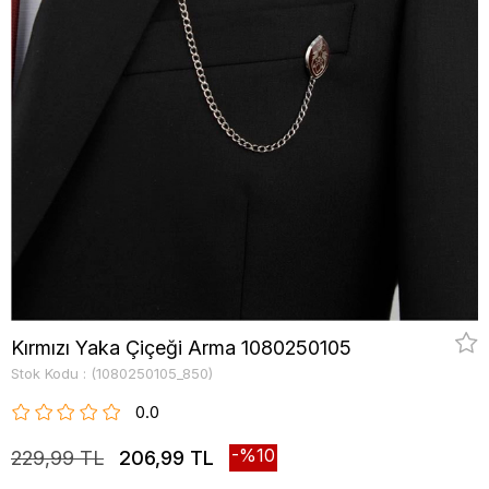
Kırmızı Yaka Çiçeği Arma 1080250105
Stok Kodu
(1080250105_850)
0.0
10
229,99 TL
206,99 TL