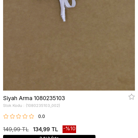
Siyah Arma 1080235103
Stok Kodu
(1080235103_002)
0.0
10
149,99 TL
134,99 TL