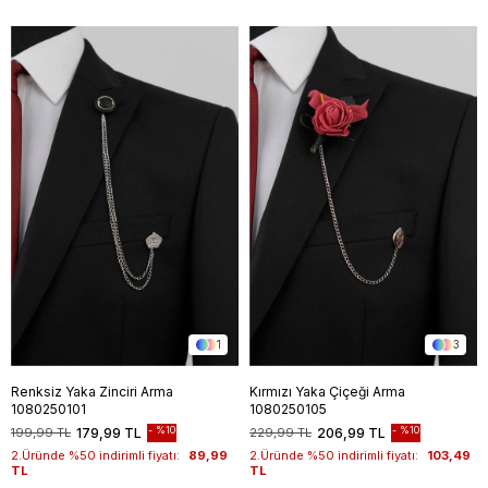
1
3
Renksiz Yaka Zinciri Arma
Kırmızı Yaka Çiçeği Arma
1080250101
1080250105
%10
%10
199,99 TL
179,99 TL
229,99 TL
206,99 TL
2.Üründe %50 indirimli fiyatı:
89,99
2.Üründe %50 indirimli fiyatı:
103,49
TL
TL