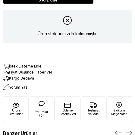
3 Al 2 Öde
Ürün stoklarımızda kalmamıştır.
İstek Listeme Ekle
Fiyat Düşünce Haber Ver
Kargo Bedava
Yorum Yaz
Ürün
Ödeme
Teslimat
Stoktaki
Yorumlar
Özellikleri
Seçenekleri
ve İade
Mağazalar
(0)
Benzer Ürünler