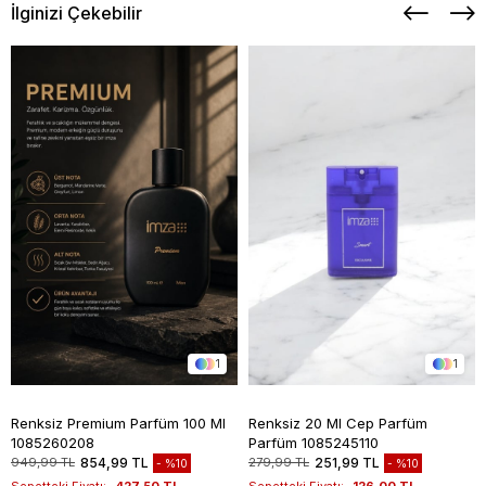
İlginizi Çekebilir
1
1
Renksiz Premium Parfüm 100 Ml
Renksiz 20 Ml Cep Parfüm
1085260208
Parfüm 1085245110
949,99 TL
854,99 TL
279,99 TL
251,99 TL
%10
%10