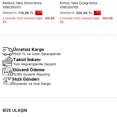
Renksiz Yaka Zinciri Arma
Kırmızı Yaka Çiçeği Arma
1080250101
1080250105
%10
%10
199,99 TL
179,99 TL
229,99 TL
206,99 TL
2.Üründe %50 indirimli fiyatı:
89,99
2.Üründe %50 indirimli fiyatı:
103,49
TL
TL
Ücretsiz Kargo
1500 TL ve Üzeri Siparişlerde
Taksit İmkanı
Tüm Alışverişlerde Geçerli
Güvenli Ödeme
%100 Güvenli Alışveriş
Hızlı Gönderi
Güvenilir ve Hızlı Kargo
BİZE ULAŞIN