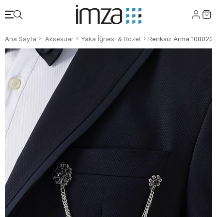
Ana Sayfa
Aksesuar
Yaka İğnesi & Rozet
Renksiz Arma 1080235