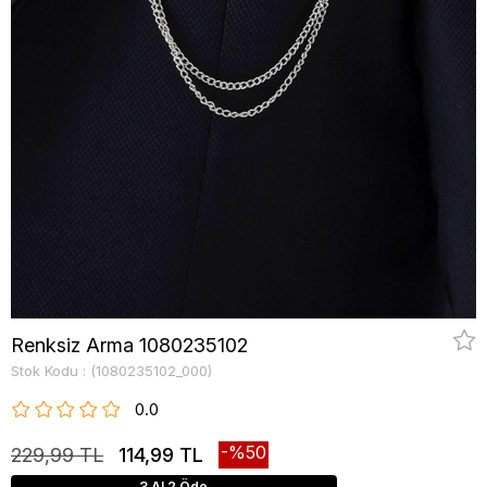
Renksiz Arma 1080235102
Stok Kodu
(1080235102_000)
0.0
50
229,99 TL
114,99 TL
3 Al 2 Öde