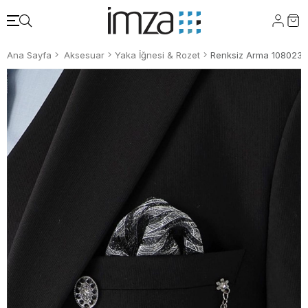
Ana Sayfa
Aksesuar
Yaka İğnesi & Rozet
Renksiz Arma 1080235