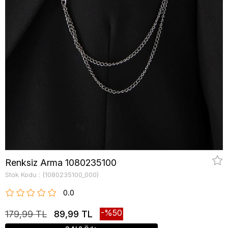
Renksiz Arma 1080235100
Stok Kodu
(1080235100_000)
0.0
50
179,99 TL
89,99 TL