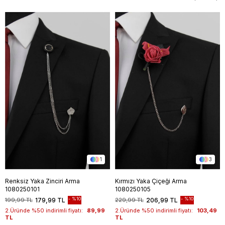
1
3
Renksiz Yaka Zinciri Arma
Kırmızı Yaka Çiçeği Arma
1080250101
1080250105
%10
%10
199,99 TL
179,99 TL
229,99 TL
206,99 TL
2.Üründe %50 indirimli fiyatı:
89,99
2.Üründe %50 indirimli fiyatı:
103,49
TL
TL