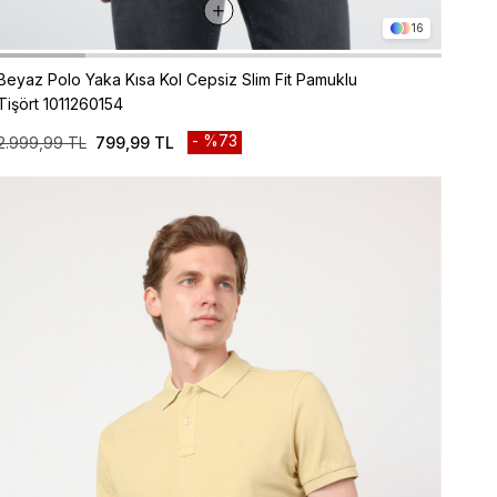
16
Beyaz Polo Yaka Kısa Kol Cepsiz Slim Fit Pamuklu
Tişört 1011260154
%73
2.999,99 TL
799,99 TL