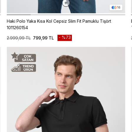
16
Haki Polo Yaka Kısa Kol Cepsiz Slim Fit Pamuklu Tişört
1011260154
%73
2.999,99 TL
799,99 TL