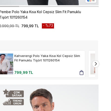
16
Pembe Polo Yaka Kısa Kol Cepsiz Slim Fit Pamuklu
Tişört 1011260154
%73
2.999,99 TL
799,99 TL
Kahverengi Polo Yaka Kısa Kol Cepsiz Slim
Fit Pamuklu Tişört 1011260154
799,99 TL