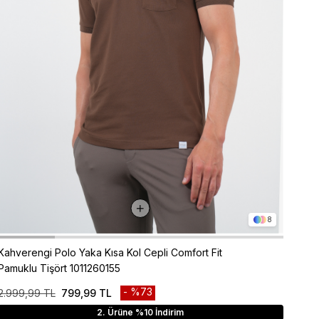
8
Kahverengi Polo Yaka Kısa Kol Cepli Comfort Fit
Pamuklu Tişört 1011260155
%73
2.999,99 TL
799,99 TL
2. Ürüne %10 İndirim