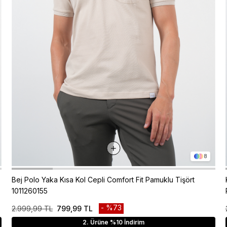
8
Bej Polo Yaka Kısa Kol Cepli Comfort Fit Pamuklu Tişört
1011260155
%73
2.999,99 TL
799,99 TL
2. Ürüne %10 İndirim