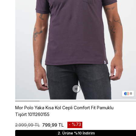
8
Mor Polo Yaka Kısa Kol Cepli Comfort Fit Pamuklu
Tişört 1011260155
%73
2.999,99 TL
799,99 TL
2. Ürüne %10 İndirim