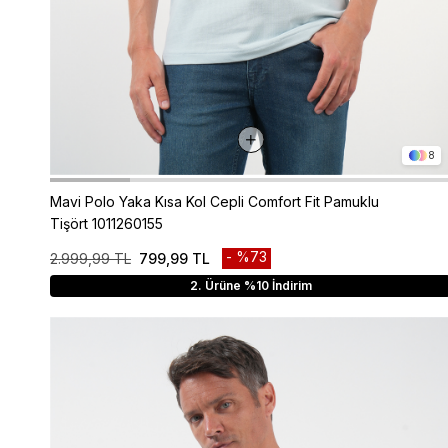
8
Mavi Polo Yaka Kısa Kol Cepli Comfort Fit Pamuklu
Tişört 1011260155
%73
2.999,99 TL
799,99 TL
2. Ürüne %10 İndirim