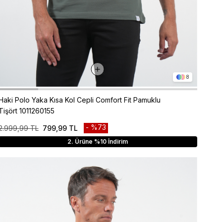
8
Haki Polo Yaka Kısa Kol Cepli Comfort Fit Pamuklu
Tişört 1011260155
%73
2.999,99 TL
799,99 TL
2. Ürüne %10 İndirim