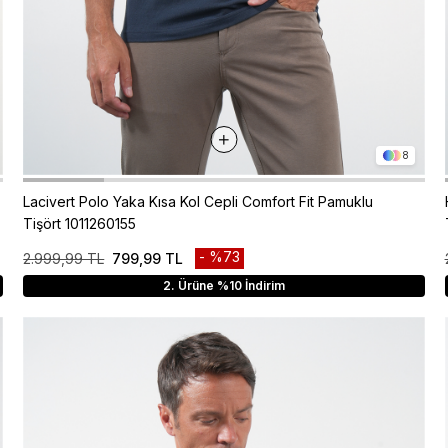
8
Lacivert Polo Yaka Kısa Kol Cepli Comfort Fit Pamuklu
Tişört 1011260155
%73
2.999,99 TL
799,99 TL
2. Ürüne %10 İndirim