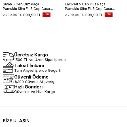
Siyah 5 Cep Düz Paça
Lacivert 5 Cep Düz Paça
Pamuklu Slim Fit 5 Cep Casual
Pamuklu Slim Fit 5 Cep Casual
Pantolon 1003255154
Pantolon 1003255154
%68
%68
2.799,99 TL
899,99 TL
2.799,99 TL
899,99 TL
Ücretsiz Kargo
1500 TL ve Üzeri Siparişlerde
Taksit İmkanı
Tüm Alışverişlerde Geçerli
Güvenli Ödeme
%100 Güvenli Alışveriş
Hızlı Gönderi
Güvenilir ve Hızlı Kargo
BİZE ULAŞIN