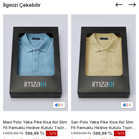
İlginizi Çekebilir
3
3
Mavi Polo Yaka Pike Kısa Kol Slim
Sarı Polo Yaka Pike Kısa Kol Slim
Fit Pamuklu Hediye Kutulu Tişört
Fit Pamuklu Hediye Kutulu Tişört
1011260169
1011260169
1.999,99 TL
599,99 TL
1.999,99 TL
599,99 TL
%70
%70