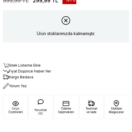
999,99 TL
299,99 TL
Ürün stoklarımızda kalmamıştır.
İstek Listeme Ekle
Fiyat Düşünce Haber Ver
Kargo Bedava
Yorum Yaz
Ürün
Ödeme
Teslimat
Stoktaki
Yorumlar
Özellikleri
Seçenekleri
ve İade
Mağazalar
(0)