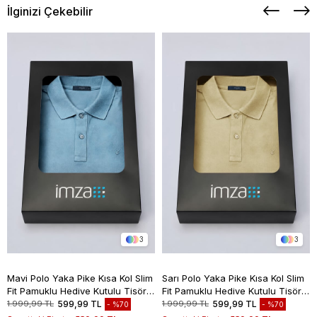
İlginizi Çekebilir
3
3
Mavi Polo Yaka Pike Kısa Kol Slim
Sarı Polo Yaka Pike Kısa Kol Slim
Fit Pamuklu Hediye Kutulu Tişört
Fit Pamuklu Hediye Kutulu Tişört
1011260169
1011260169
1.999,99 TL
599,99 TL
1.999,99 TL
599,99 TL
%70
%70