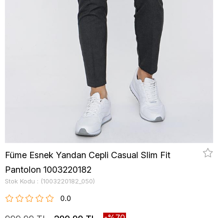
Füme Esnek Yandan Cepli Casual Slim Fit
Pantolon 1003220182
Stok Kodu
(1003220182_050)
0.0
70