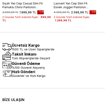
Siyah Yan Cep Casual Slim Fit
Lacivert Yan Cep Slim Fit
Pamuklu Chino Pantolon
Esnek Jogger Pantolon
1003255172
1003260179
%39
%40
3.299,99 TL
1.999,99 TL
4.299,99 TL
2.599,99 TL
2.Üründe %50 indirimli fiyatı:
999,99
2.Üründe %50 indirimli fiyatı:
TL
1.299,99 TL
Ücretsiz Kargo
1500 TL ve Üzeri Siparişlerde
Taksit İmkanı
Tüm Alışverişlerde Geçerli
Güvenli Ödeme
%100 Güvenli Alışveriş
Hızlı Gönderi
Güvenilir ve Hızlı Kargo
BİZE ULAŞIN