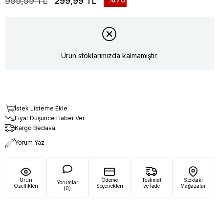
999,99 TL
299,99 TL
Ürün stoklarımızda kalmamıştır.
İstek Listeme Ekle
Fiyat Düşünce Haber Ver
Kargo Bedava
Yorum Yaz
Ürün
Ödeme
Teslimat
Stoktaki
Yorumlar
Özellikleri
Seçenekleri
ve İade
Mağazalar
(0)