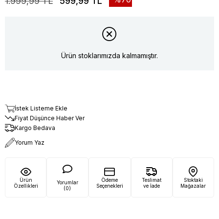
1.999,99 TL
599,99 TL
Ürün stoklarımızda kalmamıştır.
İstek Listeme Ekle
Fiyat Düşünce Haber Ver
Kargo Bedava
Yorum Yaz
Ürün
Ödeme
Teslimat
Stoktaki
Yorumlar
Özellikleri
Seçenekleri
ve İade
Mağazalar
(0)