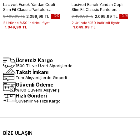
Lacivert Esnek Yandan Cepli
Lacivert Esnek Yandan Cepli
Slim Fit Classic Pantolon
Slim Fit Classic Pantolon
1003245209
1003245209
%40
%40
3.499,99 TL
2.099,99 TL
3.499,99 TL
2.099,99 TL
2.Üründe %50 indirimli fiyatı:
2.Üründe %50 indirimli fiyatı:
1.049,99 TL
1.049,99 TL
Ücretsiz Kargo
1500 TL ve Üzeri Siparişlerde
Taksit İmkanı
Tüm Alışverişlerde Geçerli
Güvenli Ödeme
%100 Güvenli Alışveriş
Hızlı Gönderi
Güvenilir ve Hızlı Kargo
BİZE ULAŞIN