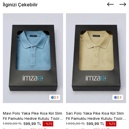
İlginizi Çekebilir
3
3
Mavi Polo Yaka Pike Kısa Kol Slim
Sarı Polo Yaka Pike Kısa Kol Slim
Fit Pamuklu Hediye Kutulu Tişört
Fit Pamuklu Hediye Kutulu Tişört
1011260169
1011260169
1.999,99 TL
599,99 TL
1.999,99 TL
599,99 TL
%70
%70