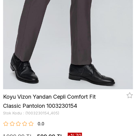
Koyu Vizon Yandan Cepli Comfort Fit
Classic Pantolon 1003230154
Stok Kodu
(1003230154_405)
0.0
70