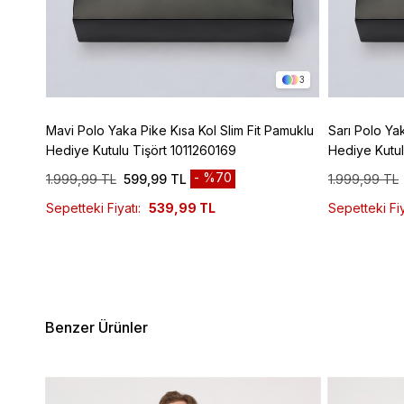
16
3
Mavi Polo Yaka Pike Kısa Kol Slim Fit Pamuklu
Sarı Polo Ya
Hediye Kutulu Tişört 1011260169
Hediye Kutul
%70
1.999,99 TL
599,99 TL
1.999,99 TL
Sepetteki Fiyatı:
539,99 TL
Sepetteki Fiy
Benzer Ürünler