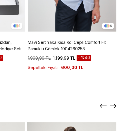
1
6
üzdan,
Mavi Sert Yaka Kısa Kol Cepli Comfort Fit
Kırmız
Hediye Seti,
Pamuklu Gömlek 1004260258
Pamuk
0
%40
1.999,99 TL
1.199,99 TL
1.999
Sepetteki Fiyatı:
600,00 TL
Sepett