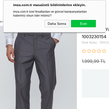
imza.com.tr masaüstü bildirimlerine ekleyin.
imza.com.tr özel fırsatlardan ve güncel kampanyalardan
haberiniz olsun ister misiniz?
 Cepli Comfort Fit Classic Pantolon 1003230154
Daha Sonra
Evet
Koyu Füme Ya
1003230154
Stok Kodu
(1003
1.999,99 TL