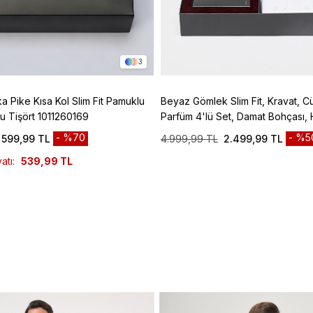
3
ka Pike Kısa Kol Slim Fit Pamuklu
Beyaz Gömlek Slim Fit, Kravat, C
u Tişört 1011260169
Parfüm 4'lü Set, Damat Bohçası, 
Düğün Set
%70
%5
599,99 TL
4.999,99 TL
2.499,99 TL
atı:
539,99 TL