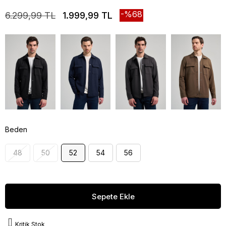
68
6.299,99 TL
1.999,99 TL
Beden
48
50
52
54
56
Kritik Stok