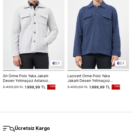
2
2
Gri Örme Polo Yaka Jakarlı
Lacivert Örme Polo Yaka
Desen Yırtmaçsız Astarsız
Jakarlı Desen Yırtmaçsız
Slim Fit Classic Gömlek Ceket
Astarsız Slim Fit Classic
%64
%64
5.499,99 TL
1.999,99 TL
5.499,99 TL
1.999,99 TL
1007245161
Gömlek Ceket 1007245161
Ücretsiz Kargo