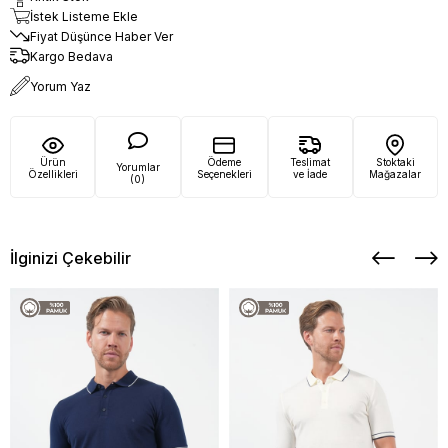
İstek Listeme Ekle
Fiyat Düşünce Haber Ver
Kargo Bedava
Yorum Yaz
Ürün
Ödeme
Teslimat
Stoktaki
Yorumlar
Özellikleri
Seçenekleri
ve İade
Mağazalar
(0)
İlginizi Çekebilir