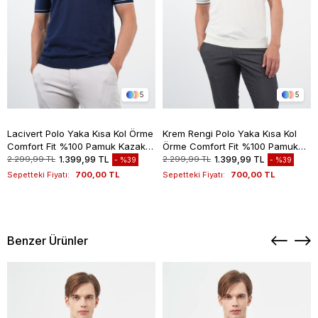
5
5
Lacivert Polo Yaka Kısa Kol Örme
Krem Rengi Polo Yaka Kısa Kol
Comfort Fit %100 Pamuk Kazak
Örme Comfort Fit %100 Pamuk
1012260151
Kazak 1012260151
2.299,99 TL
1.399,99 TL
2.299,99 TL
1.399,99 TL
%39
%39
Sepetteki Fiyatı:
700,00 TL
Sepetteki Fiyatı:
700,00 TL
Benzer Ürünler