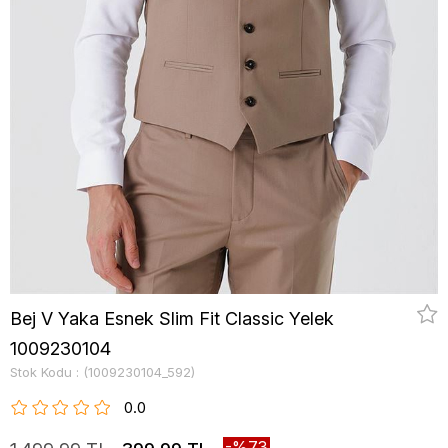
Bej V Yaka Esnek Slim Fit Classic Yelek
1009230104
Stok Kodu
(1009230104_592)
0.0
73