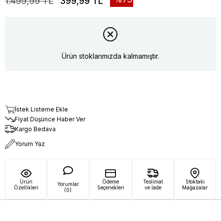
1.499,99 TL
399,99 TL
Ürün stoklarımızda kalmamıştır.
İstek Listeme Ekle
Fiyat Düşünce Haber Ver
Kargo Bedava
Yorum Yaz
Ürün
Ödeme
Teslimat
Stoktaki
Yorumlar
Özellikleri
Seçenekleri
ve İade
Mağazalar
(0)