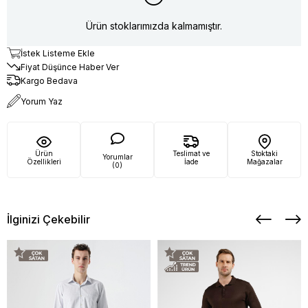
Ürün stoklarımızda kalmamıştır.
İstek Listeme Ekle
Fiyat Düşünce Haber Ver
Kargo Bedava
Yorum Yaz
Ürün
Teslimat ve
Stoktaki
Yorumlar
Özellikleri
İade
Mağazalar
(0)
İlginizi Çekebilir