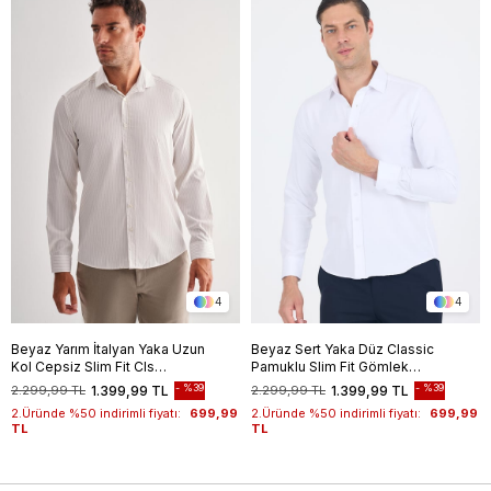
4
4
Beyaz Yarım İtalyan Yaka Uzun
Beyaz Sert Yaka Düz Classic
Kol Cepsiz Slim Fit Cls
Pamuklu Slim Fit Gömlek
Gömlek 1004255174
1004250214
%39
%39
2.299,99 TL
1.399,99 TL
2.299,99 TL
1.399,99 TL
2.Üründe %50 indirimli fiyatı:
699,99
2.Üründe %50 indirimli fiyatı:
699,99
TL
TL