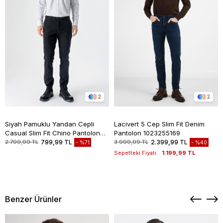
2
2
Siyah Pamuklu Yandan Cepli
Lacivert 5 Cep Slim Fit Denim
Casual Slim Fit Chino Pantolon
Pantolon 1023255169
1003235117
2.799,99 TL
799,99 TL
3.999,99 TL
2.399,99 TL
%71
%40
Sepetteki Fiyatı:
1.199,99 TL
Benzer Ürünler