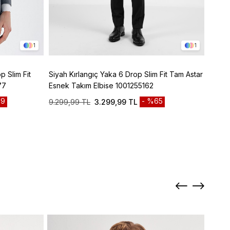
1
1
p Slim Fit
Siyah Kırlangıç Yaka 6 Drop Slim Fit Tam Astar
Lacive
77
Esnek Takım Elbise 1001255162
Panto
9
%65
9.299,99 TL
3.299,99 TL
3.299
Sepett