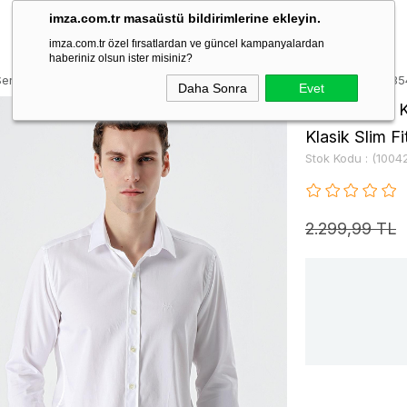
imza.com.tr masaüstü bildirimlerine ekleyin.
imza.com.tr özel fırsatlardan ve güncel kampanyalardan
haberiniz olsun ister misiniz?
Sert Yaka Cepsiz %100 Pamuk Klasik Slim Fit Dar Kesim Gömlek 100423
Daha Sonra
Evet
Beyaz Uzun K
Klasik Slim 
Stok Kodu
(1004
2.299,99 TL