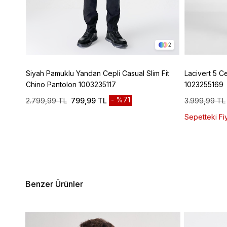
4
2
ic
Siyah Pamuklu Yandan Cepli Casual Slim Fit
Lacivert 5 C
Chino Pantolon 1003235117
1023255169
%71
2.799,99 TL
799,99 TL
3.999,99 TL
Sepetteki Fiy
Benzer Ürünler