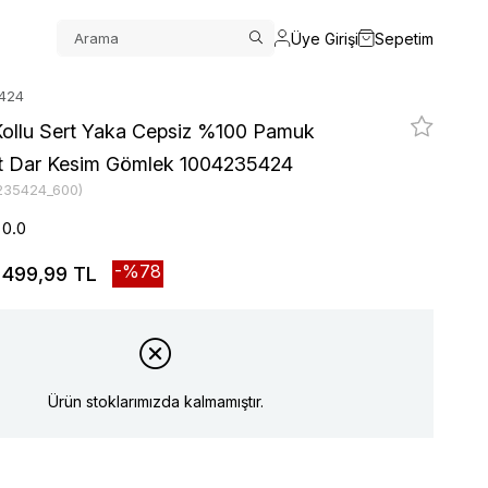
Üye Girişi
Sepetim
5424
ollu Sert Yaka Cepsiz %100 Pamuk
Fit Dar Kesim Gömlek 1004235424
235424_600)
0.0
78
499,99 TL
Ürün stoklarımızda kalmamıştır.