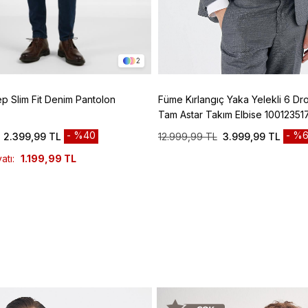
2
ep Slim Fit Denim Pantolon
Füme Kırlangıç Yaka Yelekli 6 Dro
Tam Astar Takım Elbise 10012351
%40
%6
2.399,99 TL
12.999,99 TL
3.999,99 TL
atı:
1.199,99 TL