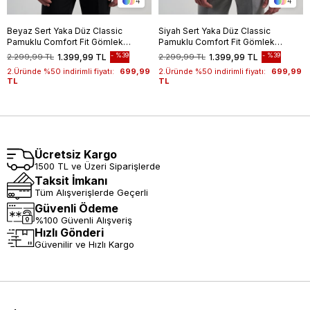
4
4
Beyaz Sert Yaka Düz Classic
Siyah Sert Yaka Düz Classic
Pamuklu Comfort Fit Gömlek
Pamuklu Comfort Fit Gömlek
1004250213
1004250213
%39
%39
2.299,99 TL
1.399,99 TL
2.299,99 TL
1.399,99 TL
2.Üründe %50 indirimli fiyatı:
699,99
2.Üründe %50 indirimli fiyatı:
699,99
TL
TL
Ücretsiz Kargo
1500 TL ve Üzeri Siparişlerde
Taksit İmkanı
Tüm Alışverişlerde Geçerli
Güvenli Ödeme
%100 Güvenli Alışveriş
Hızlı Gönderi
Güvenilir ve Hızlı Kargo