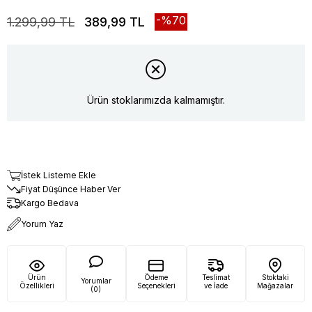
70
1.299,99 TL
389,99 TL
Ürün stoklarımızda kalmamıştır.
İstek Listeme Ekle
Fiyat Düşünce Haber Ver
Kargo Bedava
Yorum Yaz
Ürün
Ödeme
Teslimat
Stoktaki
Yorumlar
Özellikleri
Seçenekleri
ve İade
Mağazalar
(0)