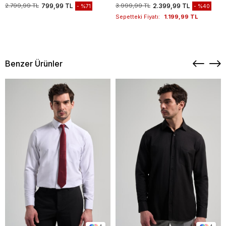
1003235117
2.799,99 TL
799,99 TL
3.999,99 TL
2.399,99 TL
%71
%40
Sepetteki Fiyatı:
1.199,99 TL
Benzer Ürünler