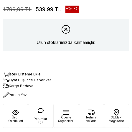
70
1.799,99 TL
539,99 TL
Ürün stoklarımızda kalmamıştır.
İstek Listeme Ekle
Fiyat Düşünce Haber Ver
Kargo Bedava
Yorum Yaz
Ürün
Ödeme
Teslimat
Stoktaki
Yorumlar
Özellikleri
Seçenekleri
ve İade
Mağazalar
(0)