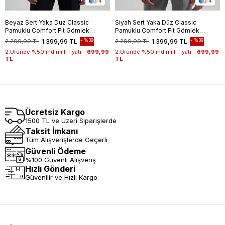
4
4
Beyaz Sert Yaka Düz Classic
Siyah Sert Yaka Düz Classic
Pamuklu Comfort Fit Gömlek
Pamuklu Comfort Fit Gömlek
1004250213
1004250213
%39
%39
2.299,99 TL
1.399,99 TL
2.299,99 TL
1.399,99 TL
2.Üründe %50 indirimli fiyatı:
699,99
2.Üründe %50 indirimli fiyatı:
699,99
TL
TL
Ücretsiz Kargo
1500 TL ve Üzeri Siparişlerde
Taksit İmkanı
Tüm Alışverişlerde Geçerli
Güvenli Ödeme
%100 Güvenli Alışveriş
Hızlı Gönderi
Güvenilir ve Hızlı Kargo