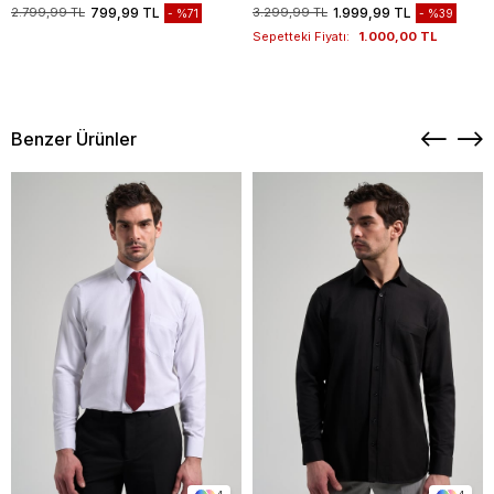
1003235117
2.799,99 TL
799,99 TL
3.299,99 TL
1.999,99 TL
%71
%39
Sepetteki Fiyatı:
1.000,00 TL
Benzer Ürünler