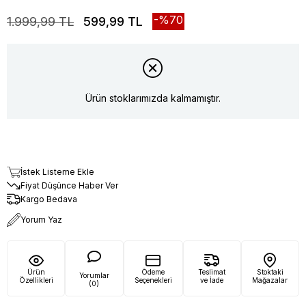
70
1.999,99 TL
599,99 TL
Ürün stoklarımızda kalmamıştır.
İstek Listeme Ekle
Fiyat Düşünce Haber Ver
Kargo Bedava
Yorum Yaz
Ürün
Ödeme
Teslimat
Stoktaki
Yorumlar
Özellikleri
Seçenekleri
ve İade
Mağazalar
(0)