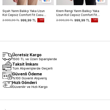
2
2
Siyah Yarım Balıkçı Yaka Uzun
Krem Rengi Yarım Balıkçı Yaka
Kol Cepsiz Comfort Fit Casual
Uzun Kol Cepsiz Comfort Fit
Pamuklu Triko Kazak
Casual Pamuklu Triko Kazak
%67
%67
2.999,99 TL
999,99 TL
2.999,99 TL
999,99 TL
1012255203
1012255203
Ücretsiz Kargo
1500 TL ve Üzeri Siparişlerde
Taksit İmkanı
Tüm Alışverişlerde Geçerli
Güvenli Ödeme
%100 Güvenli Alışveriş
Hızlı Gönderi
Güvenilir ve Hızlı Kargo