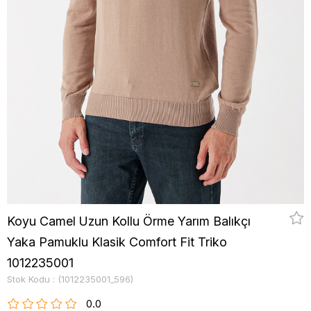
Koyu Camel Uzun Kollu Örme Yarım Balıkçı
Yaka Pamuklu Klasik Comfort Fit Triko
1012235001
Stok Kodu
(1012235001_596)
0.0