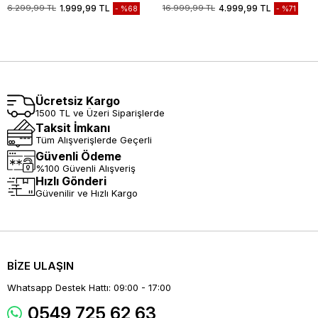
Biyesiz Standart Fit Mont
Casual Mont 1038235208
6.299,99 TL
1.999,99 TL
16.999,99 TL
4.999,99 TL
%68
%71
1007245163
Ücretsiz Kargo
1500 TL ve Üzeri Siparişlerde
Taksit İmkanı
Tüm Alışverişlerde Geçerli
Güvenli Ödeme
%100 Güvenli Alışveriş
Hızlı Gönderi
Güvenilir ve Hızlı Kargo
BİZE ULAŞIN
Whatsapp Destek Hattı: 09:00 - 17:00
0549 725 62 63