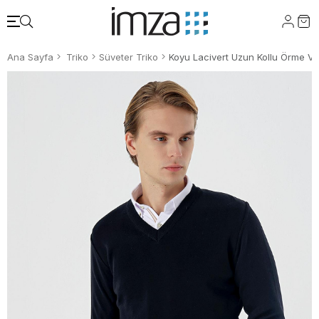
Ana Sayfa
Triko
Süveter Triko