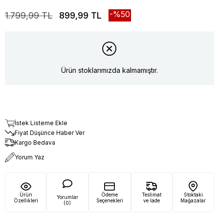
50
1.799,99 TL
899,99 TL
Ürün stoklarımızda kalmamıştır.
İstek Listeme Ekle
Fiyat Düşünce Haber Ver
Kargo Bedava
Yorum Yaz
Ürün
Ödeme
Teslimat
Stoktaki
Yorumlar
Özellikleri
Seçenekleri
ve İade
Mağazalar
(0)