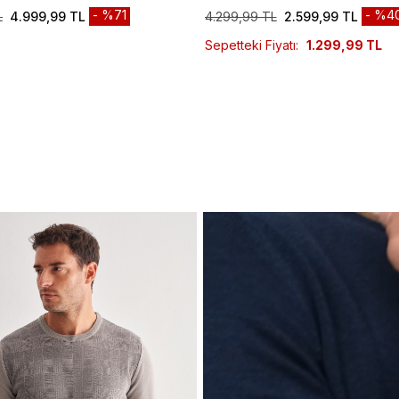
%71
%4
L
4.999,99 TL
4.299,99 TL
2.599,99 TL
Sepetteki Fiyatı:
1.299,99 TL