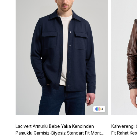
3
4
z Tam
Lacivert Armürlü Bebe Yaka Kendinden
Kahverengi 
150
Pamuklu Garnisiz-Biyesiz Standart Fit Mont
Fit Rahat K