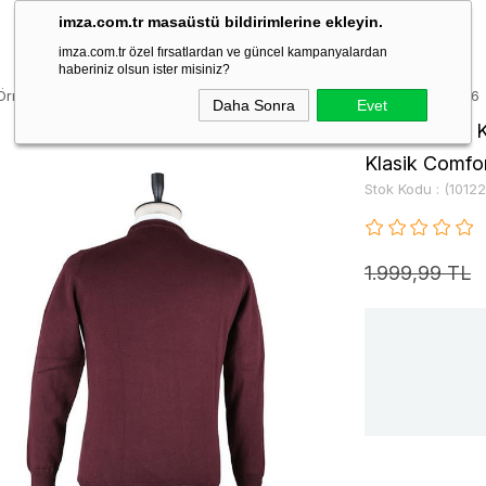
imza.com.tr masaüstü bildirimlerine ekleyin.
imza.com.tr özel fırsatlardan ve güncel kampanyalardan
haberiniz olsun ister misiniz?
Örme Bisiklet Yaka Cepsiz Pamuklu Klasik Comfort Fit Triko 1012225006
Daha Sonra
Evet
Bordo Uzun K
Klasik Comfor
Stok Kodu
(1012
1.999,99 TL