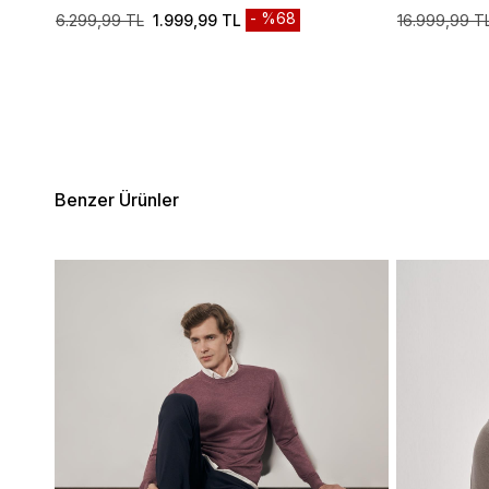
1007245163
%68
6.299,99 TL
1.999,99 TL
16.999,99 T
Benzer Ürünler