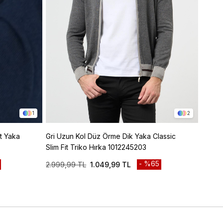
1
2
t Yaka
Gri Uzun Kol Düz Örme Dik Yaka Classic
Lacive
Slim Fit Triko Hırka 1012245203
Classi
%65
2.999,99 TL
1.049,99 TL
2.999