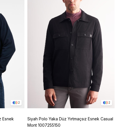
2
2
z Esnek
Siyah Polo Yaka Düz Yırtmaçsız Esnek Casual
Siyah Armürlü Bebe Yaka Kendinden Pamukl
Mont 1007255150
Garni