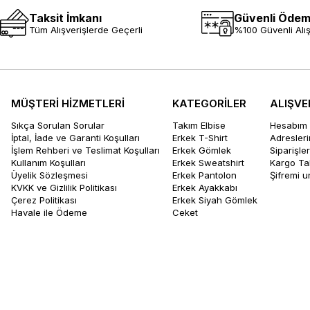
Taksit İmkanı
Güvenli Öde
Tüm Alışverişlerde Geçerli
%100 Güvenli Alış
MÜŞTERİ HİZMETLERİ
KATEGORİLER
ALIŞVE
Sıkça Sorulan Sorular
Takım Elbise
Hesabım
İptal, İade ve Garanti Koşulları
Erkek T-Shirt
Adresler
İşlem Rehberi ve Teslimat Koşulları
Erkek Gömlek
Siparişle
Kullanım Koşulları
Erkek Sweatshirt
Kargo Ta
Üyelik Sözleşmesi
Erkek Pantolon
Şifremi 
KVKK ve Gizlilik Politikası
Erkek Ayakkabı
Çerez Politikası
Erkek Siyah Gömlek
Havale ile Ödeme
Ceket