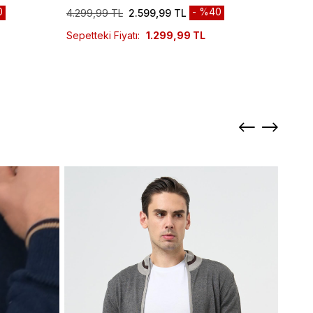
0
%40
4.299,99 TL
2.599,99 TL
6.299
Sepetteki Fiyatı:
1.299,99 TL