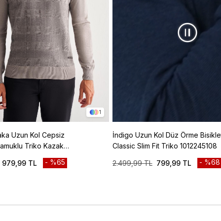
1
Yaka Uzun Kol Cepsiz
İndigo Uzun Kol Düz Örme Bisikle
Pamuklu Triko Kazak
Classic Slim Fit Triko 1012245108
%65
%68
979,99 TL
2.499,99 TL
799,99 TL