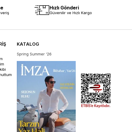
me
Hızlı Gönderi
veriş
Güvenilir ve Hızlı Kargo
RİŞ
KATALOG
Spring Summer '26
im
rim
kibi
unuttum