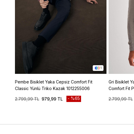
1
Pembe Bisiklet Yaka Cepsiz Comfort Fit
Gri Bisiklet 
Classic Yünlü Triko Kazak 1012255006
Comfort Fit 
1012255217
%65
2.799,99 TL
979,99 TL
2.799,99 TL