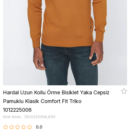
Hardal Uzun Kollu Örme Bisiklet Yaka Cepsiz
Pamuklu Klasik Comfort Fit Triko
1012225006
Stok Kodu
(1012225006_810)
0.0