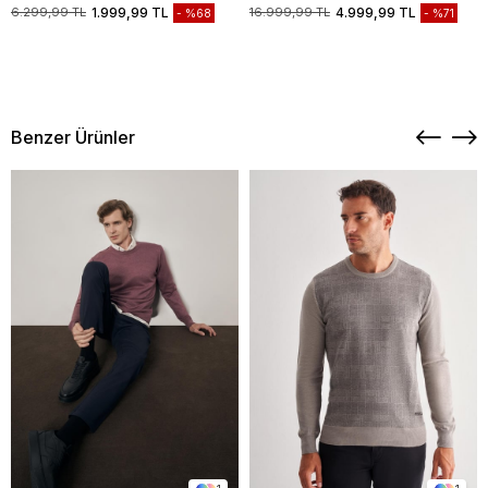
Biyesiz Standart Fit Mont
Casual Mont 1038235208
6.299,99 TL
1.999,99 TL
16.999,99 TL
4.999,99 TL
%68
%71
1007245163
Benzer Ürünler