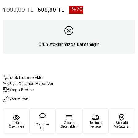
70
1.999,99 TL
599,99 TL
Ürün stoklarımızda kalmamıştır.
İstek Listeme Ekle
Fiyat Düşünce Haber Ver
Kargo Bedava
Yorum Yaz
Ürün
Ödeme
Teslimat
Stoktaki
Yorumlar
Özellikleri
Seçenekleri
ve İade
Mağazalar
(0)