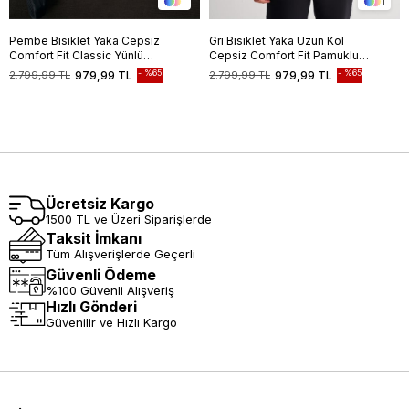
1
1
Pembe Bisiklet Yaka Cepsiz
Gri Bisiklet Yaka Uzun Kol
Comfort Fit Classic Yünlü
Cepsiz Comfort Fit Pamuklu
Triko Kazak 1012255006
Triko Kazak 1012255217
%65
%65
2.799,99 TL
979,99 TL
2.799,99 TL
979,99 TL
Ücretsiz Kargo
1500 TL ve Üzeri Siparişlerde
Taksit İmkanı
Tüm Alışverişlerde Geçerli
Güvenli Ödeme
%100 Güvenli Alışveriş
Hızlı Gönderi
Güvenilir ve Hızlı Kargo