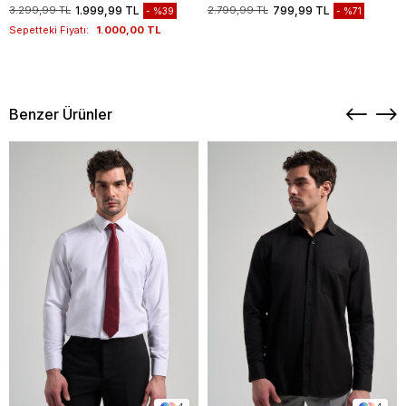
1003235117
3.299,99 TL
1.999,99 TL
2.799,99 TL
799,99 TL
%39
%71
Sepetteki Fiyatı:
1.000,00 TL
Benzer Ürünler