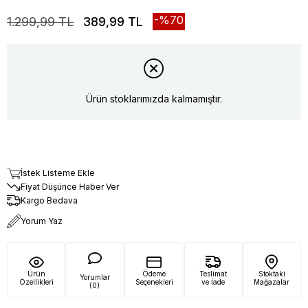
70
1.299,99 TL
389,99 TL
Ürün stoklarımızda kalmamıştır.
İstek Listeme Ekle
Fiyat Düşünce Haber Ver
Kargo Bedava
Yorum Yaz
Ürün
Ödeme
Teslimat
Stoktaki
Yorumlar
Özellikleri
Seçenekleri
ve İade
Mağazalar
(0)