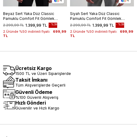
4
4
Beyaz Sert Yaka Düz Classic
Siyah Sert Yaka Düz Classic
Pamuklu Comfort Fit Gömlek
Pamuklu Comfort Fit Gömlek
1004250213
1004250213
%39
%39
2.299,99 TL
1.399,99 TL
2.299,99 TL
1.399,99 TL
2.Üründe %50 indirimli fiyatı:
699,99
2.Üründe %50 indirimli fiyatı:
699,99
TL
TL
Ücretsiz Kargo
1500 TL ve Üzeri Siparişlerde
Taksit İmkanı
Tüm Alışverişlerde Geçerli
Güvenli Ödeme
%100 Güvenli Alışveriş
Hızlı Gönderi
Güvenilir ve Hızlı Kargo