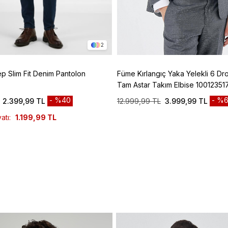
2
ep Slim Fit Denim Pantolon
Füme Kırlangıç Yaka Yelekli 6 Dro
Tam Astar Takım Elbise 10012351
%40
%6
2.399,99 TL
12.999,99 TL
3.999,99 TL
atı:
1.199,99 TL