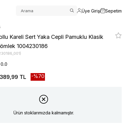
Üye Girişi
Sepetim
6
llu Kareli Sert Yaka Cepli Pamuklu Klasik
Gömlek 1004230186
230186_001)
0.0
70
389,99 TL
Ürün stoklarımızda kalmamıştır.