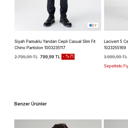
4
2
ic
Siyah Pamuklu Yandan Cepli Casual Slim Fit
Lacivert 5 C
Chino Pantolon 1003235117
1023255169
%71
2.799,99 TL
799,99 TL
3.999,99 TL
Sepetteki Fiy
Benzer Ürünler