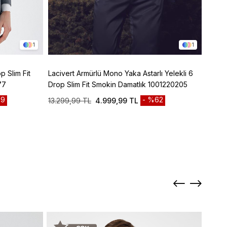
1
1
p Slim Fit
Lacivert Armürlü Mono Yaka Astarlı Yelekli 6
Lacive
77
Drop Slim Fit Smokin Damatlık 1001220205
Panto
9
%62
13.299,99 TL
4.999,99 TL
3.299
Sepett