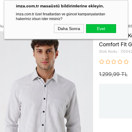
imza.com.tr masaüstü bildirimlerine ekleyin.
imza.com.tr özel fırsatlardan ve güncel kampanyalardan
haberiniz olsun ister misiniz?
lu Kareli Sert Yaka Cepli Pamuklu Klasik Comfort Fit Gömlek 100423018
Daha Sonra
Evet
Siyah Uzun Ko
Comfort Fit 
Stok Kodu
(1004
1.299,99 TL