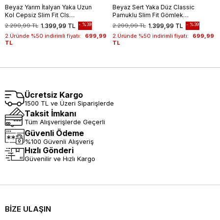
Beyaz Yarım İtalyan Yaka Uzun
Beyaz Sert Yaka Düz Classic
Kol Cepsiz Slim Fit Cls
Pamuklu Slim Fit Gömlek
Gömlek 1004255174
1004250214
%39
%39
2.299,99 TL
1.399,99 TL
2.299,99 TL
1.399,99 TL
2.Üründe %50 indirimli fiyatı:
699,99
2.Üründe %50 indirimli fiyatı:
699,99
TL
TL
Ücretsiz Kargo
1500 TL ve Üzeri Siparişlerde
Taksit İmkanı
Tüm Alışverişlerde Geçerli
Güvenli Ödeme
%100 Güvenli Alışveriş
Hızlı Gönderi
Güvenilir ve Hızlı Kargo
BİZE ULAŞIN