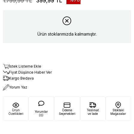
1.799,99 TL
399,99 TL
Ürün stoklarımızda kalmamıştır.
İstek Listeme Ekle
Fiyat Düşünce Haber Ver
Kargo Bedava
Yorum Yaz
Ürün
Ödeme
Teslimat
Stoktaki
Yorumlar
Özellikleri
Seçenekleri
ve İade
Mağazalar
(0)