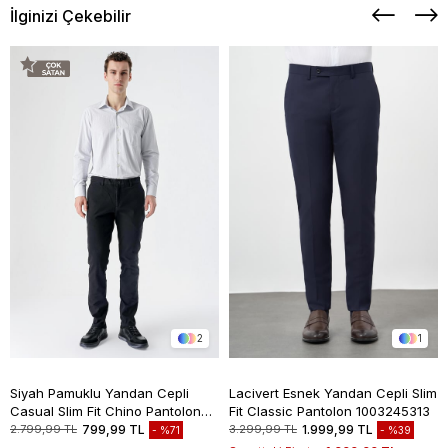
İlginizi Çekebilir
2
1
Siyah Pamuklu Yandan Cepli
Lacivert Esnek Yandan Cepli Slim
Casual Slim Fit Chino Pantolon
Fit Classic Pantolon 1003245313
1003235117
2.799,99 TL
799,99 TL
3.299,99 TL
1.999,99 TL
%71
%39