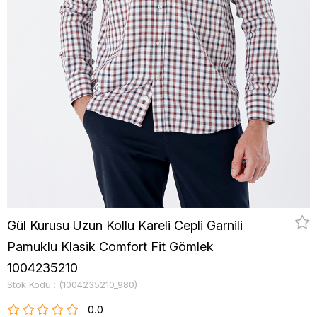
Gül Kurusu Uzun Kollu Kareli Cepli Garnili
Pamuklu Klasik Comfort Fit Gömlek
1004235210
Stok Kodu
(1004235210_980)
0.0