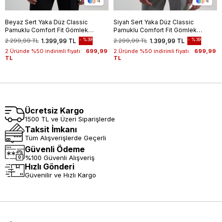
4
4
Beyaz Sert Yaka Düz Classic
Siyah Sert Yaka Düz Classic
Pamuklu Comfort Fit Gömlek
Pamuklu Comfort Fit Gömlek
1004250213
1004250213
%39
%39
2.299,99 TL
1.399,99 TL
2.299,99 TL
1.399,99 TL
2.Üründe %50 indirimli fiyatı:
699,99
2.Üründe %50 indirimli fiyatı:
699,99
TL
TL
Ücretsiz Kargo
1500 TL ve Üzeri Siparişlerde
Taksit İmkanı
Tüm Alışverişlerde Geçerli
Güvenli Ödeme
%100 Güvenli Alışveriş
Hızlı Gönderi
Güvenilir ve Hızlı Kargo