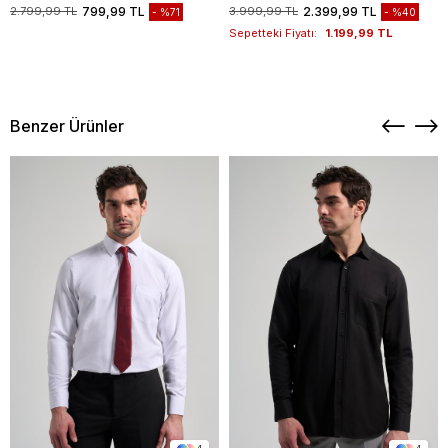
1003235117
2.799,99 TL
799,99 TL
3.999,99 TL
2.399,99 TL
%71
%40
Sepetteki Fiyatı:
1.199,99 TL
Benzer Ürünler