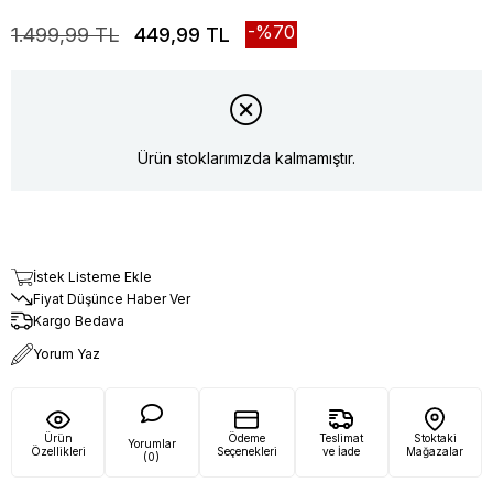
70
1.499,99 TL
449,99 TL
Ürün stoklarımızda kalmamıştır.
İstek Listeme Ekle
Fiyat Düşünce Haber Ver
Kargo Bedava
Yorum Yaz
Ürün
Ödeme
Teslimat
Stoktaki
Yorumlar
Özellikleri
Seçenekleri
ve İade
Mağazalar
(0)