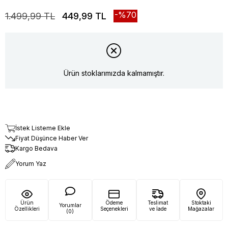
70
1.499,99 TL
449,99 TL
Ürün stoklarımızda kalmamıştır.
İstek Listeme Ekle
Fiyat Düşünce Haber Ver
Kargo Bedava
Yorum Yaz
Ürün
Ödeme
Teslimat
Stoktaki
Yorumlar
Özellikleri
Seçenekleri
ve İade
Mağazalar
(0)