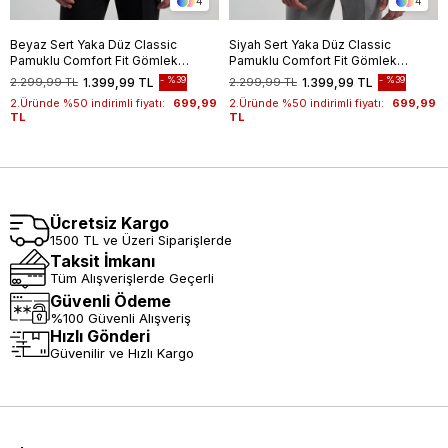
4
4
Beyaz Sert Yaka Düz Classic
Siyah Sert Yaka Düz Classic
Pamuklu Comfort Fit Gömlek
Pamuklu Comfort Fit Gömlek
1004250213
1004250213
%39
%39
2.299,99 TL
1.399,99 TL
2.299,99 TL
1.399,99 TL
2.Üründe %50 indirimli fiyatı:
699,99
2.Üründe %50 indirimli fiyatı:
699,99
TL
TL
Ücretsiz Kargo
1500 TL ve Üzeri Siparişlerde
Taksit İmkanı
Tüm Alışverişlerde Geçerli
Güvenli Ödeme
%100 Güvenli Alışveriş
Hızlı Gönderi
Güvenilir ve Hızlı Kargo