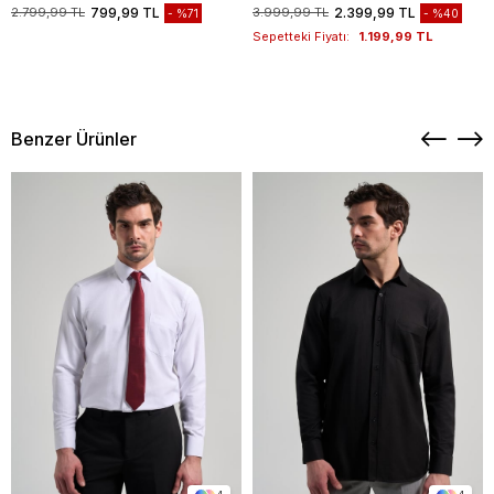
1003235117
2.799,99 TL
799,99 TL
3.999,99 TL
2.399,99 TL
%71
%40
Sepetteki Fiyatı:
1.199,99 TL
Benzer Ürünler