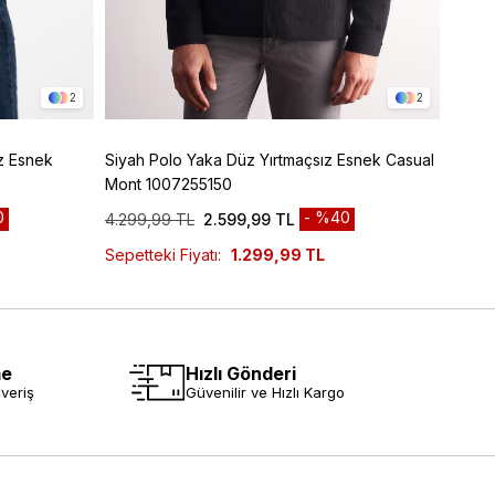
2
2
z Esnek
Siyah Polo Yaka Düz Yırtmaçsız Esnek Casual
Siyah Armürlü Bebe Yaka Kendinden Pamukl
Mont 1007255150
Garni
0
%40
4.299,99 TL
2.599,99 TL
6.299
Sepetteki Fiyatı:
1.299,99 TL
me
Hızlı Gönderi
veriş
Güvenilir ve Hızlı Kargo