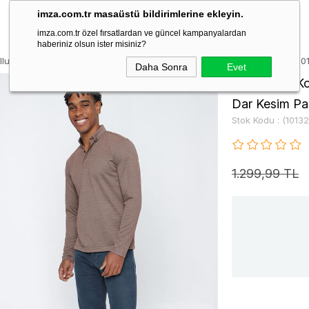
imza.com.tr masaüstü bildirimlerine ekleyin.
imza.com.tr özel fırsatlardan ve güncel kampanyalardan
haberiniz olsun ister misiniz?
lu Jakarlı İtalyan Yaka Casual Slim Fit Dar Kesim Pamuklu Sweatshirt 1
Daha Sonra
Evet
Taba Uzun Kol
Dar Kesim Pa
Stok Kodu
(1013
1.299,99 TL