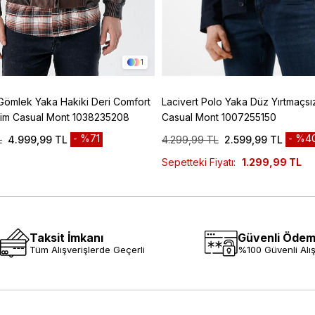
1
Gömlek Yaka Hakiki Deri Comfort
Lacivert Polo Yaka Düz Yırtmaçsı
esim Casual Mont 1038235208
Casual Mont 1007255150
%71
%4
L
4.999,99 TL
4.299,99 TL
2.599,99 TL
Sepetteki Fiyatı:
1.299,99 TL
Taksit İmkanı
Güvenli Öde
Tüm Alışverişlerde Geçerli
%100 Güvenli Alış