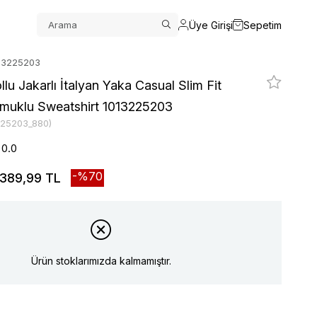
Üye Girişi
Sepetim
013225203
lu Jakarlı İtalyan Yaka Casual Slim Fit
muklu Sweatshirt 1013225203
225203_880)
0.0
70
389,99 TL
Ürün stoklarımızda kalmamıştır.