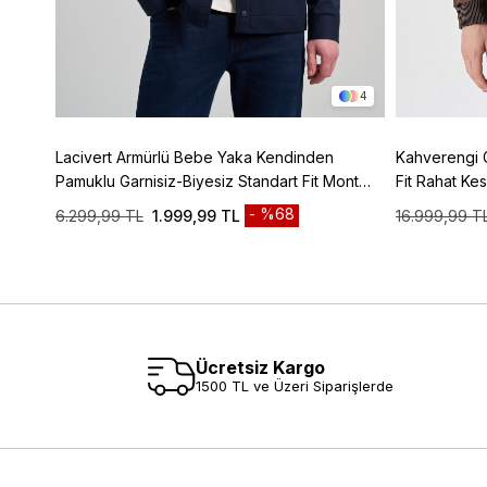
3
4
z Tam
Lacivert Armürlü Bebe Yaka Kendinden
Kahverengi 
150
Pamuklu Garnisiz-Biyesiz Standart Fit Mont
Fit Rahat K
1007245163
%68
6.299,99 TL
1.999,99 TL
16.999,99 T
Ücretsiz Kargo
1500 TL ve Üzeri Siparişlerde