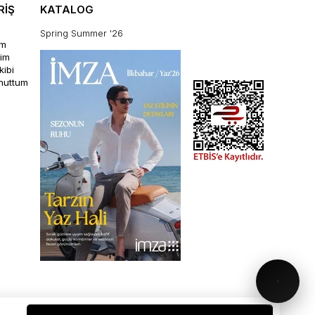
RİŞ
KATALOG
Spring Summer '26
im
rim
kibi
unuttum