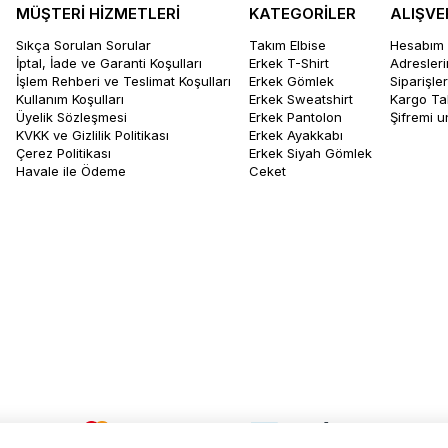
MÜŞTERİ HİZMETLERİ
KATEGORİLER
ALIŞVE
Sıkça Sorulan Sorular
Takım Elbise
Hesabım
İptal, İade ve Garanti Koşulları
Erkek T-Shirt
Adresler
İşlem Rehberi ve Teslimat Koşulları
Erkek Gömlek
Siparişle
Kullanım Koşulları
Erkek Sweatshirt
Kargo Ta
Üyelik Sözleşmesi
Erkek Pantolon
Şifremi 
KVKK ve Gizlilik Politikası
Erkek Ayakkabı
Çerez Politikası
Erkek Siyah Gömlek
Havale ile Ödeme
Ceket