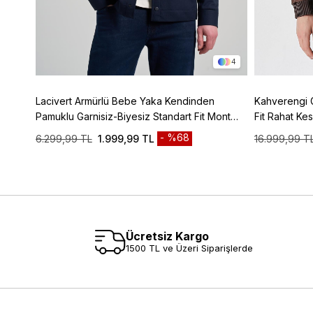
3
4
z Tam
Lacivert Armürlü Bebe Yaka Kendinden
Kahverengi 
150
Pamuklu Garnisiz-Biyesiz Standart Fit Mont
Fit Rahat K
1007245163
%68
6.299,99 TL
1.999,99 TL
16.999,99 T
Ücretsiz Kargo
1500 TL ve Üzeri Siparişlerde