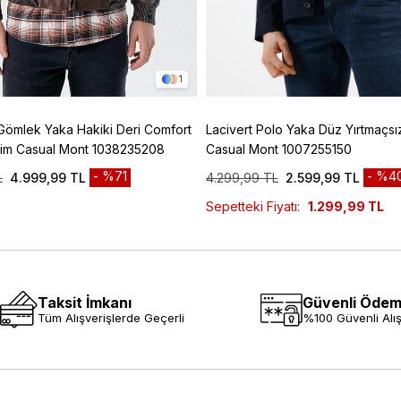
1
Gömlek Yaka Hakiki Deri Comfort
Lacivert Polo Yaka Düz Yırtmaçsı
esim Casual Mont 1038235208
Casual Mont 1007255150
%71
%4
L
4.999,99 TL
4.299,99 TL
2.599,99 TL
Sepetteki Fiyatı:
1.299,99 TL
Taksit İmkanı
Güvenli Öde
Tüm Alışverişlerde Geçerli
%100 Güvenli Alış