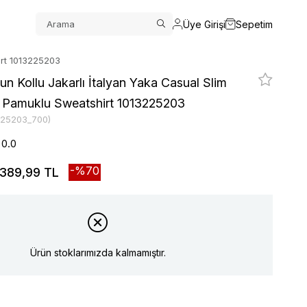
Üye Girişi
Sepetim
irt 1013225203
un Kollu Jakarlı İtalyan Yaka Casual Slim
m Pamuklu Sweatshirt 1013225203
225203_700)
0.0
70
389,99 TL
Ürün stoklarımızda kalmamıştır.