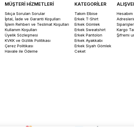
MÜŞTERİ HİZMETLERİ
KATEGORİLER
ALIŞVE
Sıkça Sorulan Sorular
Takım Elbise
Hesabım
İptal, İade ve Garanti Koşulları
Erkek T-Shirt
Adresler
İşlem Rehberi ve Teslimat Koşulları
Erkek Gömlek
Siparişle
Kullanım Koşulları
Erkek Sweatshirt
Kargo Ta
Üyelik Sözleşmesi
Erkek Pantolon
Şifremi 
KVKK ve Gizlilik Politikası
Erkek Ayakkabı
Çerez Politikası
Erkek Siyah Gömlek
Havale ile Ödeme
Ceket