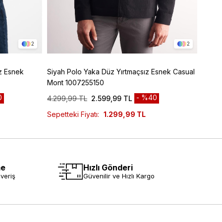
2
2
z Esnek
Siyah Polo Yaka Düz Yırtmaçsız Esnek Casual
Siyah Armürlü Bebe Yaka Kendinden Pamukl
Mont 1007255150
Garni
0
%40
4.299,99 TL
2.599,99 TL
6.299
Sepetteki Fiyatı:
1.299,99 TL
me
Hızlı Gönderi
veriş
Güvenilir ve Hızlı Kargo