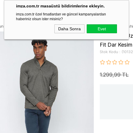
imza.com.tr masaüstü bildirimlerine ekleyin.
imza.com.tr özel fırsatlardan ve güncel kampanyalardan
haberiniz olsun ister misiniz?
un Kollu Jakarlı İtalyan Yaka Casual Slim Fit Dar Kesim Pamuklu Sweatsh
Daha Sonra
Evet
Koyu Yeşil Uz
Fit Dar Kesi
Stok Kodu
(1013
1.299,99 TL