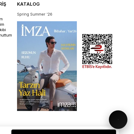
RİŞ
KATALOG
Spring Summer '26
im
rim
kibi
unuttum