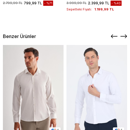
1003235117
2.799,99 TL
799,99 TL
3.999,99 TL
2.399,99 TL
%71
%40
Sepetteki Fiyatı:
1.199,99 TL
Benzer Ürünler
4
4