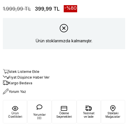
80
1.999,99 TL
399,99 TL
Ürün stoklarımızda kalmamıştır.
İstek Listeme Ekle
Fiyat Düşünce Haber Ver
Kargo Bedava
Yorum Yaz
Ürün
Ödeme
Teslimat
Stoktaki
Yorumlar
Özellikleri
Seçenekleri
ve İade
Mağazalar
(0)