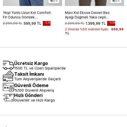
2
2
Yeşil Yünlü Uzun Kol Comfort
Mavi Kol Ekose Desen Bez
Fit Oduncu Gömlek
Ayağı Düğmeli Yaka cepli
1004245227
%100 Pamuk Classic Comfort
%74
%39
2.299,99 TL
599,99 TL
2.299,99 TL
1.399,99 TL
Fit Gömlek 1004250164
2.Üründe %50 indirimli fiyatı:
699,99
TL
Ücretsiz Kargo
1500 TL ve Üzeri Siparişlerde
Taksit İmkanı
Tüm Alışverişlerde Geçerli
Güvenli Ödeme
%100 Güvenli Alışveriş
Hızlı Gönderi
Güvenilir ve Hızlı Kargo