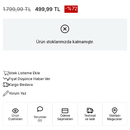
72
1.799,99 TL
499,99 TL
Ürün stoklarımızda kalmamıştır.
İstek Listeme Ekle
Fiyat Düşünce Haber Ver
Kargo Bedava
Yorum Yaz
Ürün
Ödeme
Teslimat
Stoktaki
Yorumlar
Özellikleri
Seçenekleri
ve İade
Mağazalar
(0)