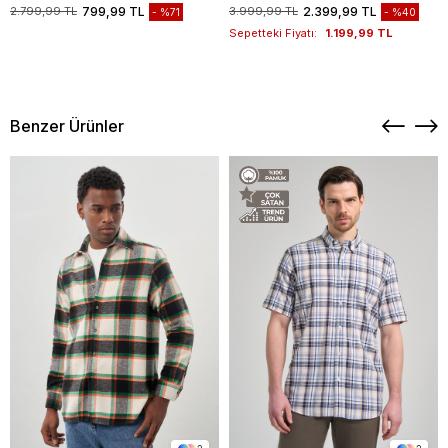
1003235117
2.799,99 TL
799,99 TL
3.999,99 TL
2.399,99 TL
%71
%40
Sepetteki Fiyatı:
1.199,99 TL
Benzer Ürünler