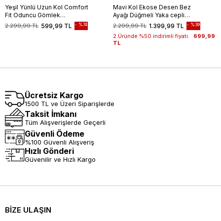
Yeşil Yünlü Uzun Kol Comfort
Mavi Kol Ekose Desen Bez
Fit Oduncu Gömlek
Ayağı Düğmeli Yaka cepli
1004245227
%100 Pamuk Classic Comfort
%74
%39
2.299,99 TL
599,99 TL
2.299,99 TL
1.399,99 TL
Fit Gömlek 1004250164
2.Üründe %50 indirimli fiyatı:
699,99
TL
Ücretsiz Kargo
1500 TL ve Üzeri Siparişlerde
Taksit İmkanı
Tüm Alışverişlerde Geçerli
Güvenli Ödeme
%100 Güvenli Alışveriş
Hızlı Gönderi
Güvenilir ve Hızlı Kargo
BİZE ULAŞIN