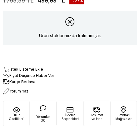
1.799,99 TL
499,99 TL
Ürün stoklarımızda kalmamıştır.
İstek Listeme Ekle
Fiyat Düşünce Haber Ver
Kargo Bedava
Yorum Yaz
Ürün
Ödeme
Teslimat
Stoktaki
Yorumlar
Özellikleri
Seçenekleri
ve İade
Mağazalar
(0)