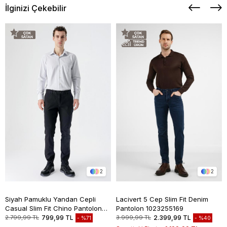
İlginizi Çekebilir
2
2
Siyah Pamuklu Yandan Cepli
Lacivert 5 Cep Slim Fit Denim
Casual Slim Fit Chino Pantolon
Pantolon 1023255169
1003235117
2.799,99 TL
799,99 TL
3.999,99 TL
2.399,99 TL
%71
%40