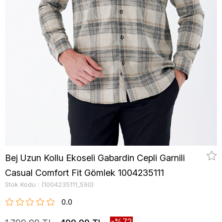
Bej Uzun Kollu Ekoseli Gabardin Cepli Garnili
Casual Comfort Fit Gömlek 1004235111
Stok Kodu
(1004235111_590)
0.0
72