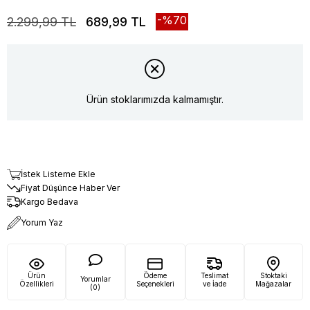
70
2.299,99 TL
689,99 TL
Ürün stoklarımızda kalmamıştır.
İstek Listeme Ekle
Fiyat Düşünce Haber Ver
Kargo Bedava
Yorum Yaz
Ürün
Ödeme
Teslimat
Stoktaki
Yorumlar
Özellikleri
Seçenekleri
ve İade
Mağazalar
(0)