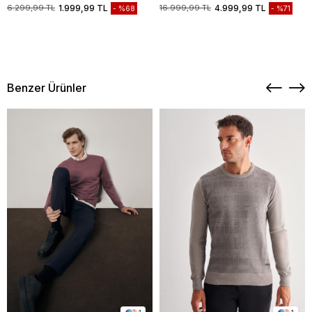
Biyesiz Standart Fit Mont
Casual Mont 1038235208
6.299,99 TL
1.999,99 TL
16.999,99 TL
4.999,99 TL
%68
%71
1007245163
Benzer Ürünler