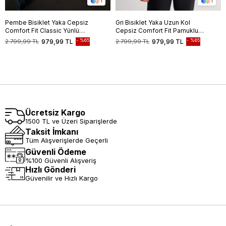
1
1
Pembe Bisiklet Yaka Cepsiz
Gri Bisiklet Yaka Uzun Kol
Comfort Fit Classic Yünlü
Cepsiz Comfort Fit Pamuklu
Triko Kazak 1012255006
Triko Kazak 1012255217
%65
%65
2.799,99 TL
979,99 TL
2.799,99 TL
979,99 TL
Ücretsiz Kargo
1500 TL ve Üzeri Siparişlerde
Taksit İmkanı
Tüm Alışverişlerde Geçerli
Güvenli Ödeme
%100 Güvenli Alışveriş
Hızlı Gönderi
Güvenilir ve Hızlı Kargo