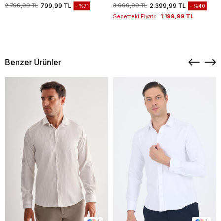
1003235117
2.799,99 TL
799,99 TL
3.999,99 TL
2.399,99 TL
%71
%40
Sepetteki Fiyatı:
1.199,99 TL
Benzer Ürünler