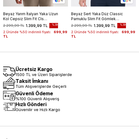
4
4
Beyaz Yarım İtalyan Yaka Uzun
Beyaz Sert Yaka Düz Classic
Kol Cepsiz Slim Fit Cls
Pamuklu Slim Fit Gömlek
Gömlek 1004255174
1004250214
%39
%39
2.299,99 TL
1.399,99 TL
2.299,99 TL
1.399,99 TL
2.Üründe %50 indirimli fiyatı:
699,99
2.Üründe %50 indirimli fiyatı:
699,99
TL
TL
Ücretsiz Kargo
1500 TL ve Üzeri Siparişlerde
Taksit İmkanı
Tüm Alışverişlerde Geçerli
Güvenli Ödeme
%100 Güvenli Alışveriş
Hızlı Gönderi
Güvenilir ve Hızlı Kargo