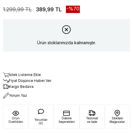
70
1.299,99 TL
389,99 TL
Ürün stoklarımızda kalmamıştır.
İstek Listeme Ekle
Fiyat Düşünce Haber Ver
Kargo Bedava
Yorum Yaz
Ürün
Ödeme
Teslimat
Stoktaki
Yorumlar
Özellikleri
Seçenekleri
ve İade
Mağazalar
(0)