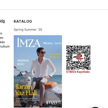
RİŞ
KATALOG
Spring Summer '26
im
rim
kibi
unuttum