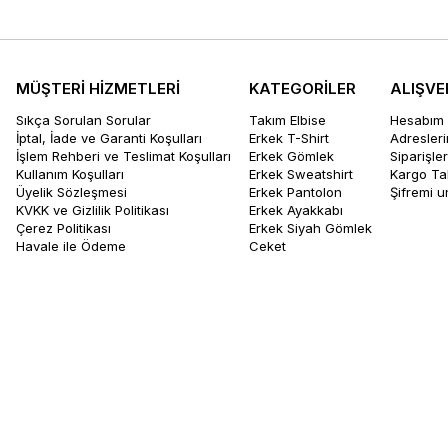
MÜŞTERİ HİZMETLERİ
KATEGORİLER
ALIŞVE
Sıkça Sorulan Sorular
Takım Elbise
Hesabım
İptal, İade ve Garanti Koşulları
Erkek T-Shirt
Adresler
İşlem Rehberi ve Teslimat Koşulları
Erkek Gömlek
Siparişle
Kullanım Koşulları
Erkek Sweatshirt
Kargo Ta
Üyelik Sözleşmesi
Erkek Pantolon
Şifremi 
KVKK ve Gizlilik Politikası
Erkek Ayakkabı
Çerez Politikası
Erkek Siyah Gömlek
Havale ile Ödeme
Ceket