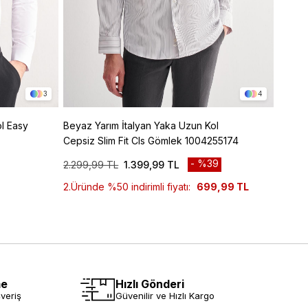
3
4
l Easy
Beyaz Yarım İtalyan Yaka Uzun Kol
Beyaz 
Cepsiz Slim Fit Cls Gömlek 1004255174
Yaka C
Gömle
%39
2.299,99 TL
1.399,99 TL
2.299
2.Üründe %50 indirimli fiyatı:
699,99 TL
2.Ürün
me
Hızlı Gönderi
veriş
Güvenilir ve Hızlı Kargo