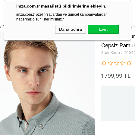
imza.com.tr masaüstü bildirimlerine ekleyin.
imza.com.tr özel fırsatlardan ve güncel kampanyalardan
haberiniz olsun ister misiniz?
lu Desenli Armürlü Düğmeli Yaka Cepsiz Pamuklu Klasik Slim Fit Gömlek
Daha Sonra
Evet
Su Yeşili Uzu
Cepsiz Pamuk
Stok Kodu
(1004
1.799,99 TL