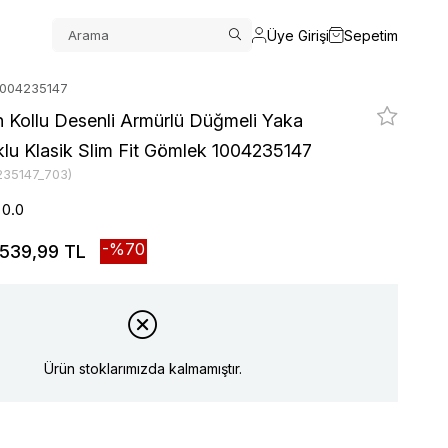
Üye Girişi
Sepetim
 1004235147
n Kollu Desenli Armürlü Düğmeli Yaka
lu Klasik Slim Fit Gömlek 1004235147
235147_703)
0.0
70
539,99 TL
Ürün stoklarımızda kalmamıştır.