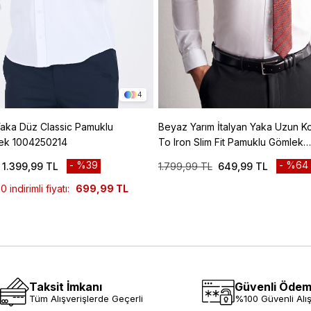
4
aka Düz Classic Pamuklu
Beyaz Yarım İtalyan Yaka Uzun Ko
lek 1004250214
To Iron Slim Fit Pamuklu Gömlek
1004255301
%39
%64
1.399,99 TL
1.799,99 TL
649,99 TL
indirimli fiyatı:
699,99 TL
Taksit İmkanı
Güvenli Öde
Tüm Alışverişlerde Geçerli
%100 Güvenli Alış