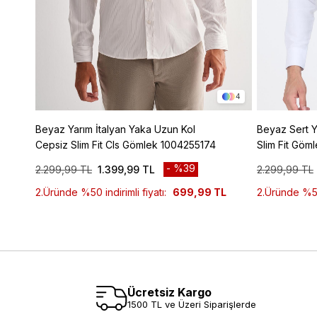
4
Beyaz Yarım İtalyan Yaka Uzun Kol
Beyaz Sert Y
Cepsiz Slim Fit Cls Gömlek 1004255174
Slim Fit Göm
%39
2.299,99 TL
1.399,99 TL
2.299,99 TL
2.Üründe %50 indirimli fiyatı:
699,99 TL
2.Üründe %50 
Ücretsiz Kargo
1500 TL ve Üzeri Siparişlerde