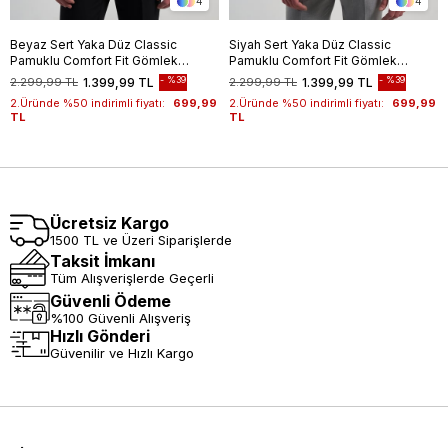
4
4
Beyaz Sert Yaka Düz Classic
Siyah Sert Yaka Düz Classic
Pamuklu Comfort Fit Gömlek
Pamuklu Comfort Fit Gömlek
1004250213
1004250213
%39
%39
2.299,99 TL
1.399,99 TL
2.299,99 TL
1.399,99 TL
2.Üründe %50 indirimli fiyatı:
699,99
2.Üründe %50 indirimli fiyatı:
699,99
TL
TL
Ücretsiz Kargo
1500 TL ve Üzeri Siparişlerde
Taksit İmkanı
Tüm Alışverişlerde Geçerli
Güvenli Ödeme
%100 Güvenli Alışveriş
Hızlı Gönderi
Güvenilir ve Hızlı Kargo