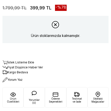
78
1.799,99 TL
399,99 TL
Ürün stoklarımızda kalmamıştır.
İstek Listeme Ekle
Fiyat Düşünce Haber Ver
Kargo Bedava
Yorum Yaz
Ürün
Ödeme
Teslimat
Stoktaki
Yorumlar
Özellikleri
Seçenekleri
ve İade
Mağazalar
(0)