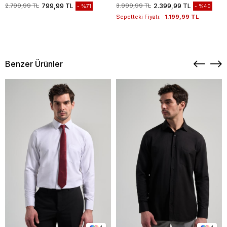
1003235117
2.799,99 TL
799,99 TL
3.999,99 TL
2.399,99 TL
%71
%40
Sepetteki Fiyatı:
1.199,99 TL
Benzer Ürünler