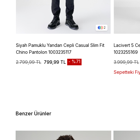
4
2
ic
Siyah Pamuklu Yandan Cepli Casual Slim Fit
Lacivert 5 C
Chino Pantolon 1003235117
1023255169
%71
2.799,99 TL
799,99 TL
3.999,99 TL
Sepetteki Fiy
Benzer Ürünler