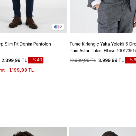
2
ep Slim Fit Denim Pantolon
Füme Kırlangıç Yaka Yelekli 6 Dro
Tam Astar Takım Elbise 10012351
%40
%6
2.399,99 TL
12.999,99 TL
3.999,99 TL
atı:
1.199,99 TL