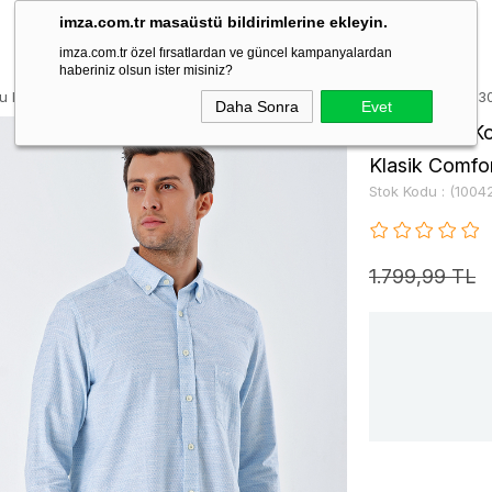
imza.com.tr masaüstü bildirimlerine ekleyin.
imza.com.tr özel fırsatlardan ve güncel kampanyalardan
haberiniz olsun ister misiniz?
lu Desenli Armürlü Cepli %100 Pamuk Klasik Comfort Fit Gömlek 100423
Daha Sonra
Evet
Mavi Uzun Ko
Klasik Comfo
Stok Kodu
(1004
1.799,99 TL