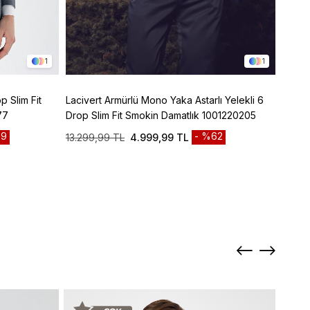
1
1
p Slim Fit
Lacivert Armürlü Mono Yaka Astarlı Yelekli 6
Lacive
77
Drop Slim Fit Smokin Damatlık 1001220205
Panto
9
%62
13.299,99 TL
4.999,99 TL
3.299
Sepett