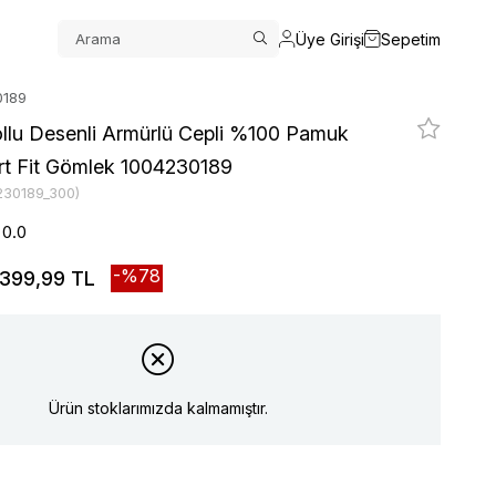
Üye Girişi
Sepetim
0189
llu Desenli Armürlü Cepli %100 Pamuk
rt Fit Gömlek 1004230189
230189_300)
0.0
78
399,99 TL
Ürün stoklarımızda kalmamıştır.