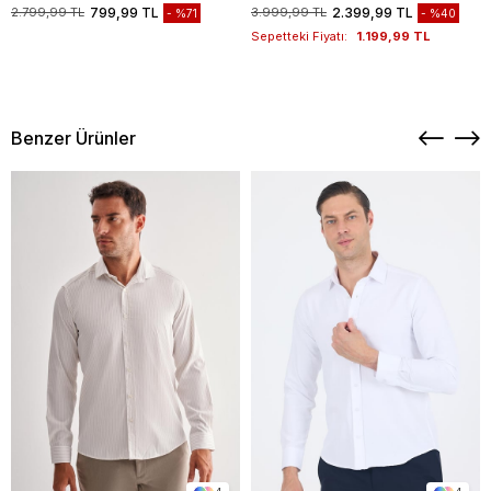
1003235117
2.799,99 TL
799,99 TL
3.999,99 TL
2.399,99 TL
%71
%40
Sepetteki Fiyatı:
1.199,99 TL
Benzer Ürünler