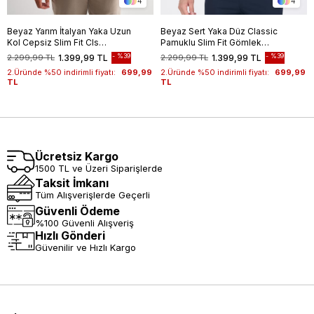
4
4
Beyaz Yarım İtalyan Yaka Uzun
Beyaz Sert Yaka Düz Classic
Kol Cepsiz Slim Fit Cls
Pamuklu Slim Fit Gömlek
Gömlek 1004255174
1004250214
%39
%39
2.299,99 TL
1.399,99 TL
2.299,99 TL
1.399,99 TL
2.Üründe %50 indirimli fiyatı:
699,99
2.Üründe %50 indirimli fiyatı:
699,99
TL
TL
Ücretsiz Kargo
1500 TL ve Üzeri Siparişlerde
Taksit İmkanı
Tüm Alışverişlerde Geçerli
Güvenli Ödeme
%100 Güvenli Alışveriş
Hızlı Gönderi
Güvenilir ve Hızlı Kargo