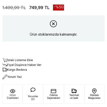
50
1.499,99 TL
749,99 TL
Ürün stoklarımızda kalmamıştır.
İstek Listeme Ekle
Fiyat Düşünce Haber Ver
Kargo Bedava
Yorum Yaz
Ürün
Ödeme
Teslimat
Stoktaki
Yorumlar
Özellikleri
Seçenekleri
ve İade
Mağazalar
(0)