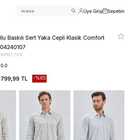
Üye Girişi
Sepetim
llu Baskılı Sert Yaka Cepli Klasik Comfort
004240107
240107_703)
0.0
65
799,99 TL