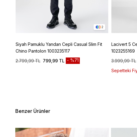
4
2
ic
Siyah Pamuklu Yandan Cepli Casual Slim Fit
Lacivert 5 C
Chino Pantolon 1003235117
1023255169
%71
2.799,99 TL
799,99 TL
3.999,99 TL
Sepetteki Fiy
Benzer Ürünler