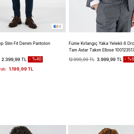
2
ep Slim Fit Denim Pantolon
Füme Kırlangıç Yaka Yelekli 6 Dro
Tam Astar Takım Elbise 10012351
%40
%6
2.399,99 TL
12.999,99 TL
3.999,99 TL
atı:
1.199,99 TL