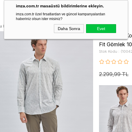
imza.com.tr masaüstü bildirimlerine ekleyin.
imza.com.tr özel fırsatlardan ve güncel kampanyalardan
haberiniz olsun ister misiniz?
lu Baskılı Sert Yaka Cepli Klasik Comfort Fit Gömlek 1004240107
Daha Sonra
Evet
Yeşil Uzun Ko
Fit Gömlek 1
Stok Kodu
(1004
2.299,99 TL