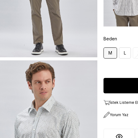
Beden
M
L
İstek Listeme E
Yorum Yaz