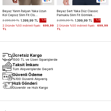
4
4
Beyaz Yarım İtalyan Yaka Uzun
Beyaz Sert Yaka Düz Classic
Kol Cepsiz Slim Fit Cls
Pamuklu Slim Fit Gömlek
Gömlek 1004255174
1004250214
%39
%39
2.299,99 TL
1.399,99 TL
2.299,99 TL
1.399,99 TL
2.Üründe %50 indirimli fiyatı:
699,99
2.Üründe %50 indirimli fiyatı:
699,99
TL
TL
Ücretsiz Kargo
1500 TL ve Üzeri Siparişlerde
Taksit İmkanı
Tüm Alışverişlerde Geçerli
Güvenli Ödeme
%100 Güvenli Alışveriş
Hızlı Gönderi
Güvenilir ve Hızlı Kargo