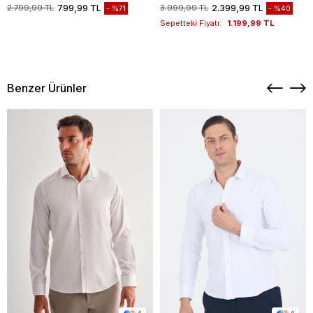
1003235117
2.799,99 TL
799,99 TL
3.999,99 TL
2.399,99 TL
%71
%40
Sepetteki Fiyatı:
1.199,99 TL
Benzer Ürünler