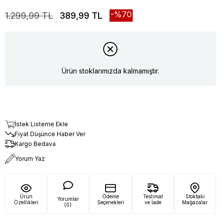
70
1.299,99 TL
389,99 TL
Ürün stoklarımızda kalmamıştır.
İstek Listeme Ekle
Fiyat Düşünce Haber Ver
Kargo Bedava
Yorum Yaz
Ürün
Ödeme
Teslimat
Stoktaki
Yorumlar
Özellikleri
Seçenekleri
ve İade
Mağazalar
(0)