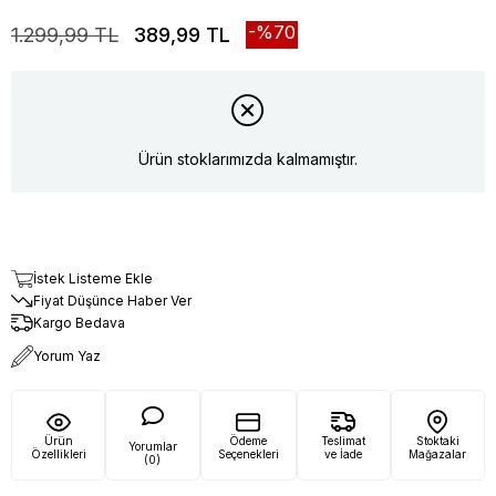
70
1.299,99 TL
389,99 TL
Ürün stoklarımızda kalmamıştır.
İstek Listeme Ekle
Fiyat Düşünce Haber Ver
Kargo Bedava
Yorum Yaz
Ürün
Ödeme
Teslimat
Stoktaki
Yorumlar
Özellikleri
Seçenekleri
ve İade
Mağazalar
(0)