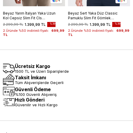
4
4
Beyaz Yarım İtalyan Yaka Uzun
Beyaz Sert Yaka Düz Classic
Kol Cepsiz Slim Fit Cls
Pamuklu Slim Fit Gömlek
Gömlek 1004255174
1004250214
%39
%39
2.299,99 TL
1.399,99 TL
2.299,99 TL
1.399,99 TL
2.Üründe %50 indirimli fiyatı:
699,99
2.Üründe %50 indirimli fiyatı:
699,99
TL
TL
Ücretsiz Kargo
1500 TL ve Üzeri Siparişlerde
Taksit İmkanı
Tüm Alışverişlerde Geçerli
Güvenli Ödeme
%100 Güvenli Alışveriş
Hızlı Gönderi
Güvenilir ve Hızlı Kargo