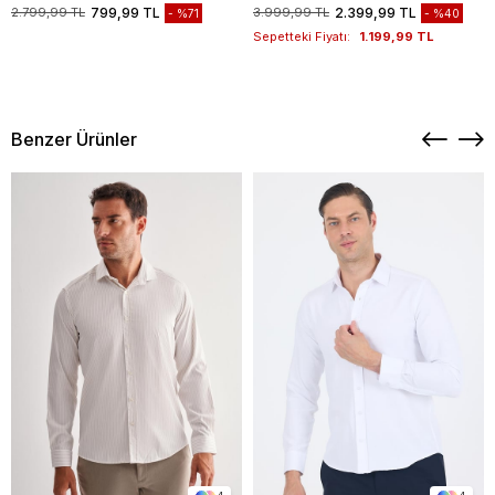
1003235117
2.799,99 TL
799,99 TL
3.999,99 TL
2.399,99 TL
%71
%40
Sepetteki Fiyatı:
1.199,99 TL
Benzer Ürünler