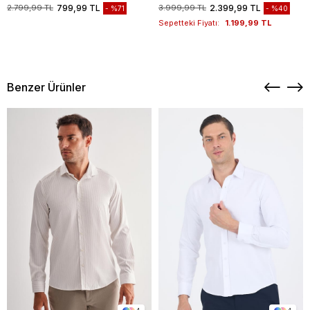
1003235117
2.799,99 TL
799,99 TL
3.999,99 TL
2.399,99 TL
%71
%40
Sepetteki Fiyatı:
1.199,99 TL
Benzer Ürünler