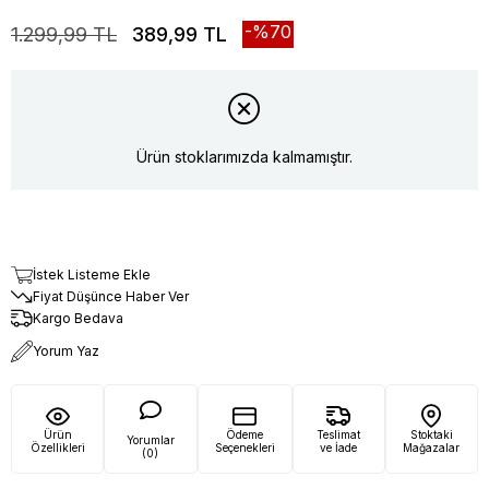
70
1.299,99 TL
389,99 TL
Ürün stoklarımızda kalmamıştır.
İstek Listeme Ekle
Fiyat Düşünce Haber Ver
Kargo Bedava
Yorum Yaz
Ürün
Ödeme
Teslimat
Stoktaki
Yorumlar
Özellikleri
Seçenekleri
ve İade
Mağazalar
(0)