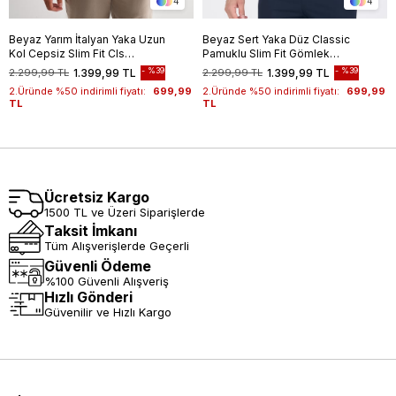
4
4
Beyaz Yarım İtalyan Yaka Uzun
Beyaz Sert Yaka Düz Classic
Kol Cepsiz Slim Fit Cls
Pamuklu Slim Fit Gömlek
Gömlek 1004255174
1004250214
%39
%39
2.299,99 TL
1.399,99 TL
2.299,99 TL
1.399,99 TL
2.Üründe %50 indirimli fiyatı:
699,99
2.Üründe %50 indirimli fiyatı:
699,99
TL
TL
Ücretsiz Kargo
1500 TL ve Üzeri Siparişlerde
Taksit İmkanı
Tüm Alışverişlerde Geçerli
Güvenli Ödeme
%100 Güvenli Alışveriş
Hızlı Gönderi
Güvenilir ve Hızlı Kargo