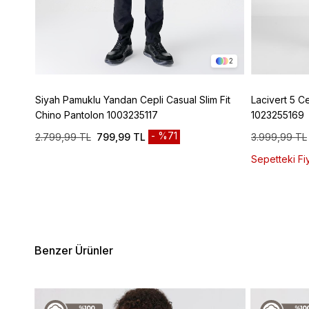
4
2
ic
Siyah Pamuklu Yandan Cepli Casual Slim Fit
Lacivert 5 C
Chino Pantolon 1003235117
1023255169
%71
2.799,99 TL
799,99 TL
3.999,99 TL
Sepetteki Fiy
Benzer Ürünler