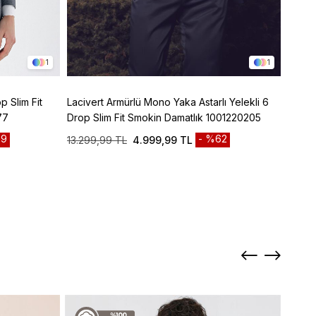
1
1
p Slim Fit
Lacivert Armürlü Mono Yaka Astarlı Yelekli 6
Lacive
77
Drop Slim Fit Smokin Damatlık 1001220205
Panto
9
%62
13.299,99 TL
4.999,99 TL
3.299
Sepett