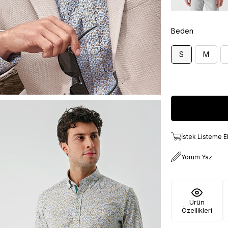
Beden
S
M
İstek Listeme E
Yorum Yaz
Ürün
Özellikleri