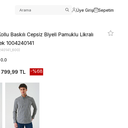
Üye Girişi
Sepetim
llu Baskılı Cepsiz Biyeli Pamuklu Likralı
lek 1004240141
240141_600)
0.0
68
799,99 TL