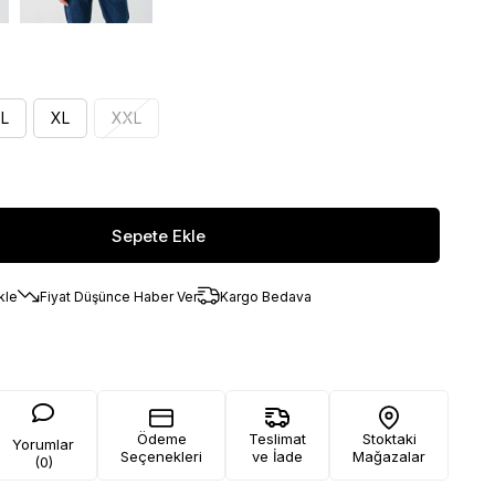
L
XL
XXL
kle
Fiyat Düşünce Haber Ver
Kargo Bedava
Ödeme
Teslimat
Stoktaki
Yorumlar
Seçenekleri
ve İade
Mağazalar
(0)