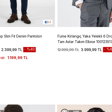
2
ep Slim Fit Denim Pantolon
Füme Kırlangıç Yaka Yelekli 6 Dro
Tam Astar Takım Elbise 10012351
%40
%6
2.399,99 TL
12.999,99 TL
3.999,99 TL
atı:
1.199,99 TL