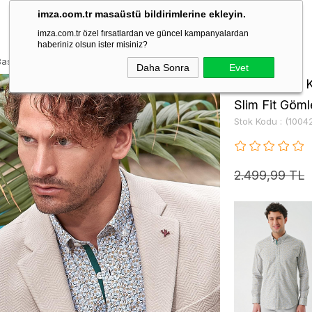
imza.com.tr masaüstü bildirimlerine ekleyin.
imza.com.tr özel fırsatlardan ve güncel kampanyalardan
haberiniz olsun ister misiniz?
askılı Cepsiz Biyeli Pamuklu Likralı Slim Fit Gömlek 1004240141
Daha Sonra
Evet
Beyaz Uzun Ko
Slim Fit Göm
Stok Kodu
(1004
2.499,99 TL