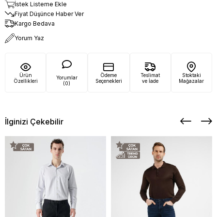
İstek Listeme Ekle
Fiyat Düşünce Haber Ver
Kargo Bedava
Yorum Yaz
Ürün
Ödeme
Teslimat
Stoktaki
Yorumlar
Özellikleri
Seçenekleri
ve İade
Mağazalar
(0)
İlginizi Çekebilir