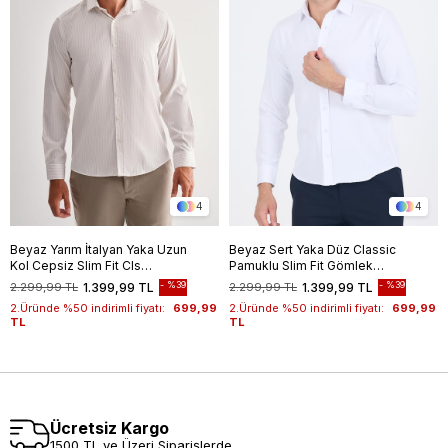
4
4
Beyaz Yarım İtalyan Yaka Uzun
Beyaz Sert Yaka Düz Classic
Kol Cepsiz Slim Fit Cls
Pamuklu Slim Fit Gömlek
Gömlek 1004255174
1004250214
%39
%39
2.299,99 TL
1.399,99 TL
2.299,99 TL
1.399,99 TL
2.Üründe %50 indirimli fiyatı:
699,99
2.Üründe %50 indirimli fiyatı:
699,99
TL
TL
Ücretsiz Kargo
1500 TL ve Üzeri Siparişlerde