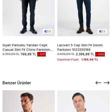
2
2
Siyah Pamuklu Yandan Cepli
Lacivert 5 Cep Slim Fit Denim
Casual Slim Fit Chino Pantolon
Pantolon 1023255169
1003235117
2.799,99 TL
799,99 TL
3.999,99 TL
2.399,99 TL
%71
%40
Sepetteki Fiyatı:
1.199,99 TL
Benzer Ürünler